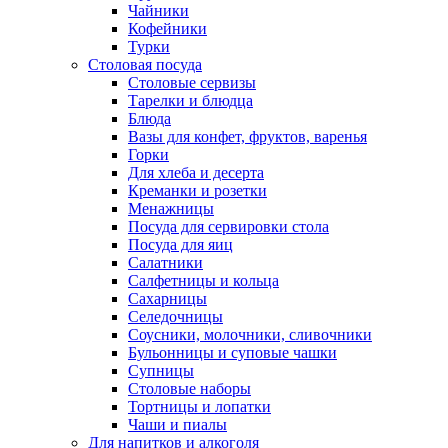
Чайники
Кофейники
Турки
Столовая посуда
Столовые сервизы
Тарелки и блюдца
Блюда
Вазы для конфет, фруктов, варенья
Горки
Для хлеба и десерта
Креманки и розетки
Менажницы
Посуда для сервировки стола
Посуда для яиц
Салатники
Салфетницы и кольца
Сахарницы
Селедочницы
Соусники, молочники, сливочники
Бульонницы и суповые чашки
Супницы
Столовые наборы
Тортницы и лопатки
Чаши и пиалы
Для напитков и алкоголя