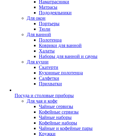
Наматрасники
Матрасы
Пододеяльники
Для окон
Портьеры
Тюли
Для ванной
Полотенца
Коврики для ванной
Халаты
Наборы для ванной и сауны
Для кухни
Скатерти
Кухонные полотенца
Салфетки
Прихватки
Посуда и столовые приборы
Для чая и кофе
Чайные сервизы
Кофейные сервизы
Чайные наборы
Кофейные наборы
Чайные и кофейные пары
Кружки