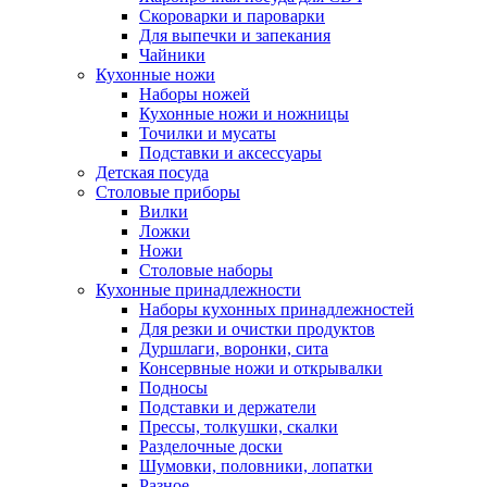
Скороварки и пароварки
Для выпечки и запекания
Чайники
Кухонные ножи
Наборы ножей
Кухонные ножи и ножницы
Точилки и мусаты
Подставки и аксессуары
Детская посуда
Столовые приборы
Вилки
Ложки
Ножи
Столовые наборы
Кухонные принадлежности
Наборы кухонных принадлежностей
Для резки и очистки продуктов
Дуршлаги, воронки, сита
Консервные ножи и открывалки
Подносы
Подставки и держатели
Прессы, толкушки, скалки
Разделочные доски
Шумовки, половники, лопатки
Разное