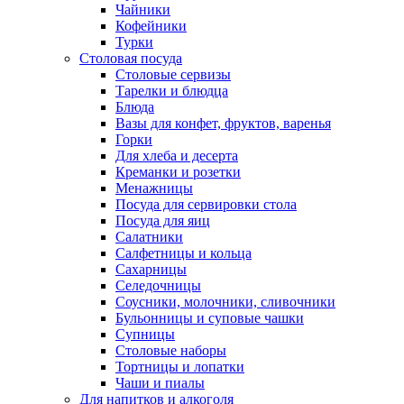
Чайники
Кофейники
Турки
Столовая посуда
Столовые сервизы
Тарелки и блюдца
Блюда
Вазы для конфет, фруктов, варенья
Горки
Для хлеба и десерта
Креманки и розетки
Менажницы
Посуда для сервировки стола
Посуда для яиц
Салатники
Салфетницы и кольца
Сахарницы
Селедочницы
Соусники, молочники, сливочники
Бульонницы и суповые чашки
Супницы
Столовые наборы
Тортницы и лопатки
Чаши и пиалы
Для напитков и алкоголя