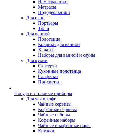
Наматрасники
Матрасы
Пододеяльники
Для окон
Портьеры
Тюли
Для ванной
Полотенца
Коврики для ванной
Халаты
Наборы для ванной и сауны
Для кухни
Скатерти
Кухонные полотенца
Салфетки
Прихватки
Посуда и столовые приборы
Для чая и кофе
Чайные сервизы
Кофейные сервизы
Чайные наборы
Кофейные наборы
Чайные и кофейные пары
Кружки