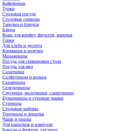
Кофейники
Турки
Столовая посуда
Столовые сервизы
Тарелки и блюдца
Блюда
Вазы для конфет, фруктов, варенья
Горки
Для хлеба и десерта
Креманки и розетки
Менажницы
Посуда для сервировки стола
Посуда для яиц
Салатники
Салфетницы и кольца
Сахарницы
Селедочницы
Соусники, молочники, сливочники
Бульонницы и суповые чашки
Супницы
Столовые наборы
Тортницы и лопатки
Чаши и пиалы
Для напитков и алкоголя
Бокалы и фужеры для вина