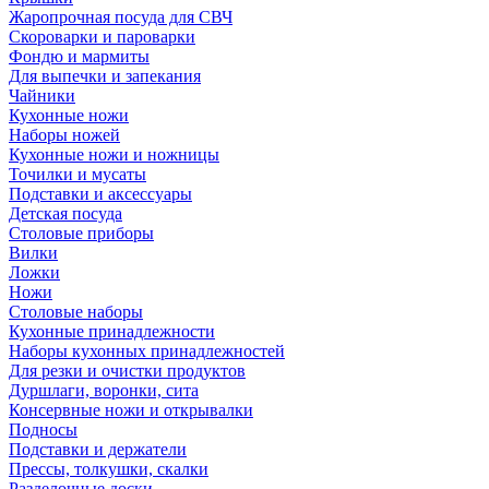
Жаропрочная посуда для СВЧ
Скороварки и пароварки
Фондю и мармиты
Для выпечки и запекания
Чайники
Кухонные ножи
Наборы ножей
Кухонные ножи и ножницы
Точилки и мусаты
Подставки и аксессуары
Детская посуда
Столовые приборы
Вилки
Ложки
Ножи
Столовые наборы
Кухонные принадлежности
Наборы кухонных принадлежностей
Для резки и очистки продуктов
Дуршлаги, воронки, сита
Консервные ножи и открывалки
Подносы
Подставки и держатели
Прессы, толкушки, скалки
Разделочные доски