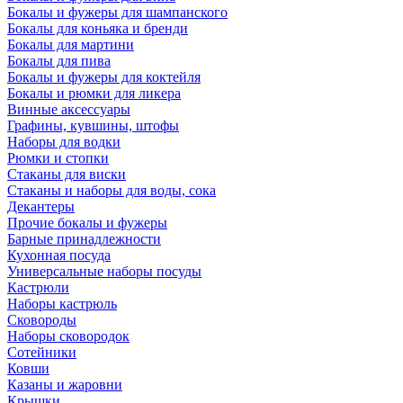
Бокалы и фужеры для шампанского
Бокалы для коньяка и бренди
Бокалы для мартини
Бокалы для пива
Бокалы и фужеры для коктейля
Бокалы и рюмки для ликера
Винные аксессуары
Графины, кувшины, штофы
Наборы для водки
Рюмки и стопки
Стаканы для виски
Стаканы и наборы для воды, сока
Декантеры
Прочие бокалы и фужеры
Барные принадлежности
Кухонная посуда
Универсальные наборы посуды
Кастрюли
Наборы кастрюль
Сковороды
Наборы сковородок
Сотейники
Ковши
Казаны и жаровни
Крышки