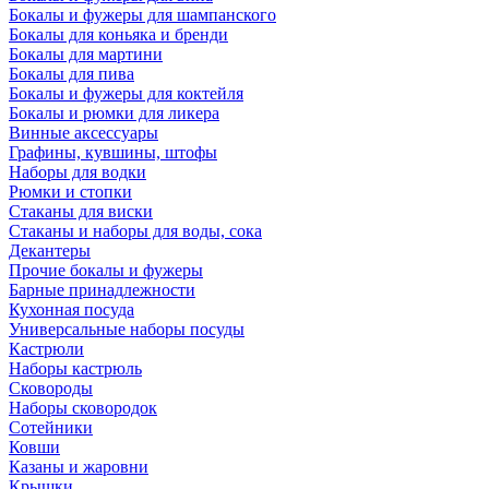
Бокалы и фужеры для шампанского
Бокалы для коньяка и бренди
Бокалы для мартини
Бокалы для пива
Бокалы и фужеры для коктейля
Бокалы и рюмки для ликера
Винные аксессуары
Графины, кувшины, штофы
Наборы для водки
Рюмки и стопки
Стаканы для виски
Стаканы и наборы для воды, сока
Декантеры
Прочие бокалы и фужеры
Барные принадлежности
Кухонная посуда
Универсальные наборы посуды
Кастрюли
Наборы кастрюль
Сковороды
Наборы сковородок
Сотейники
Ковши
Казаны и жаровни
Крышки