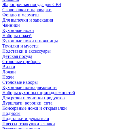
Жаропрочная посуда для СВЧ
Скороварки и пароварки
Фондю и мармиты
Для выпечки и запекания
Чайники
Кухонные ножи
Наборы ножей
Кухонные ножи и ножницы
Точилки и мусаты
Подставки и аксессуары
Детская посуда
Столовые приборы
Вилки
Ложки
Ножи
Столовые наборы
Кухонные принадлежности
Наборы кухонных принадлежностей
Для резки и очистки продуктов
Дуршлаги, воронки, сита
Консервные ножи и открывалки
Подносы
Подставки и держатели
Прессы, толкушки, скалки
Разделочные доски