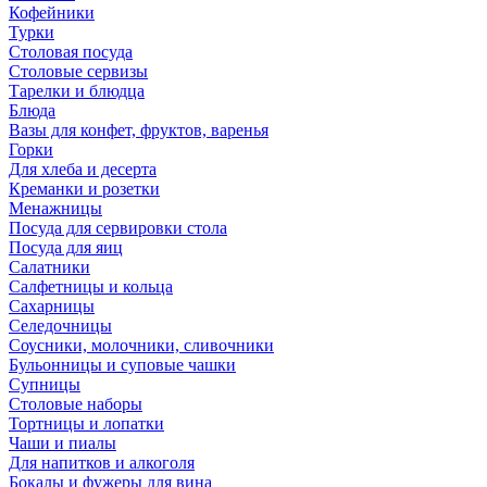
Кофейники
Турки
Столовая посуда
Столовые сервизы
Тарелки и блюдца
Блюда
Вазы для конфет, фруктов, варенья
Горки
Для хлеба и десерта
Креманки и розетки
Менажницы
Посуда для сервировки стола
Посуда для яиц
Салатники
Салфетницы и кольца
Сахарницы
Селедочницы
Соусники, молочники, сливочники
Бульонницы и суповые чашки
Супницы
Столовые наборы
Тортницы и лопатки
Чаши и пиалы
Для напитков и алкоголя
Бокалы и фужеры для вина