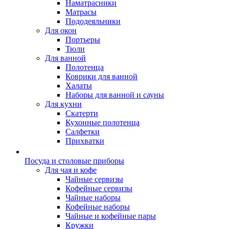
Наматрасники
Матрасы
Пододеяльники
Для окон
Портьеры
Тюли
Для ванной
Полотенца
Коврики для ванной
Халаты
Наборы для ванной и сауны
Для кухни
Скатерти
Кухонные полотенца
Салфетки
Прихватки
Посуда и столовые приборы
Для чая и кофе
Чайные сервизы
Кофейные сервизы
Чайные наборы
Кофейные наборы
Чайные и кофейные пары
Кружки