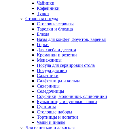
Чайники
Кофейники
Турки
Столовая посуда
Столовые сервизы
Тарелки и блюдца
Блюда
Вазы для конфет, фруктов, варенья
Горки
Для хлеба и десерта
Креманки и розетки
Менажницы
Посуда для сервировки стола
Посуда для яиц
Салатники
Салфетницы и кольца
Сахарницы
Селедочницы
Соусники, молочники, сливочники
Бульонницы и суповые чашки
Супницы
Столовые наборы
Тортницы и лопатки
Чаши и пиалы
Для напитков и алкоголя