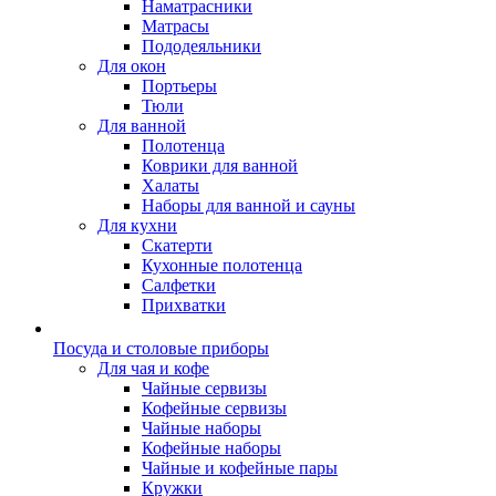
Наматрасники
Матрасы
Пододеяльники
Для окон
Портьеры
Тюли
Для ванной
Полотенца
Коврики для ванной
Халаты
Наборы для ванной и сауны
Для кухни
Скатерти
Кухонные полотенца
Салфетки
Прихватки
Посуда и столовые приборы
Для чая и кофе
Чайные сервизы
Кофейные сервизы
Чайные наборы
Кофейные наборы
Чайные и кофейные пары
Кружки