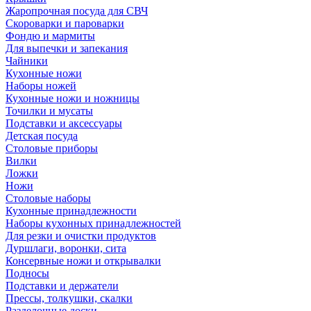
Жаропрочная посуда для СВЧ
Скороварки и пароварки
Фондю и мармиты
Для выпечки и запекания
Чайники
Кухонные ножи
Наборы ножей
Кухонные ножи и ножницы
Точилки и мусаты
Подставки и аксессуары
Детская посуда
Столовые приборы
Вилки
Ложки
Ножи
Столовые наборы
Кухонные принадлежности
Наборы кухонных принадлежностей
Для резки и очистки продуктов
Дуршлаги, воронки, сита
Консервные ножи и открывалки
Подносы
Подставки и держатели
Прессы, толкушки, скалки
Разделочные доски