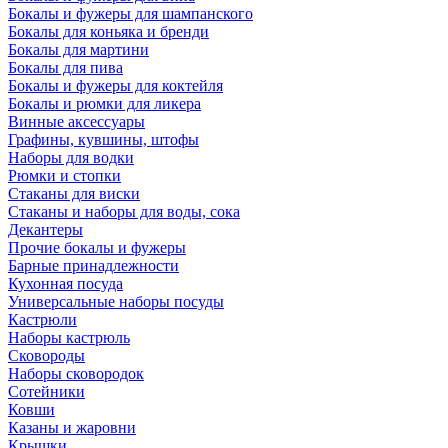
Бокалы и фужеры для шампанского
Бокалы для коньяка и бренди
Бокалы для мартини
Бокалы для пива
Бокалы и фужеры для коктейля
Бокалы и рюмки для ликера
Винные аксессуары
Графины, кувшины, штофы
Наборы для водки
Рюмки и стопки
Стаканы для виски
Стаканы и наборы для воды, сока
Декантеры
Прочие бокалы и фужеры
Барные принадлежности
Кухонная посуда
Универсальные наборы посуды
Кастрюли
Наборы кастрюль
Сковороды
Наборы сковородок
Сотейники
Ковши
Казаны и жаровни
Крышки