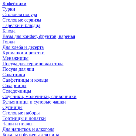
Кофейники
Турки
Столовая посуда
Столовые сервизы
Тарелки и блюдца
Блюда
Вазы для конфет, фруктов, варенья
Горки
Для хлеба и десерта
Креманки и розетки
Менажницы
Посуда для сервировки стола
Посуда для яиц
Салатники
Салфетницы и кольца
Сахарницы
Селедочницы
Соусники, молочники, сливочники
Бульонницы и суповые чашки
Супницы
Столовые наборы
Тортницы и лопатки
Чаши и пиалы
Для напитков и алкоголя
Бокалы и фужеры для вина