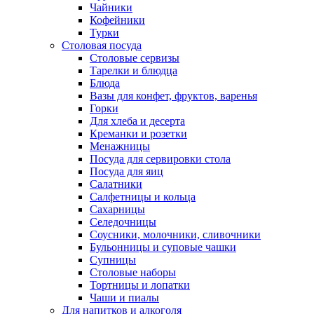
Чайники
Кофейники
Турки
Столовая посуда
Столовые сервизы
Тарелки и блюдца
Блюда
Вазы для конфет, фруктов, варенья
Горки
Для хлеба и десерта
Креманки и розетки
Менажницы
Посуда для сервировки стола
Посуда для яиц
Салатники
Салфетницы и кольца
Сахарницы
Селедочницы
Соусники, молочники, сливочники
Бульонницы и суповые чашки
Супницы
Столовые наборы
Тортницы и лопатки
Чаши и пиалы
Для напитков и алкоголя