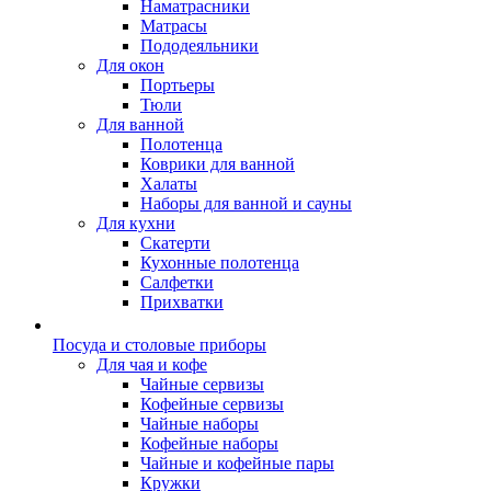
Наматрасники
Матрасы
Пододеяльники
Для окон
Портьеры
Тюли
Для ванной
Полотенца
Коврики для ванной
Халаты
Наборы для ванной и сауны
Для кухни
Скатерти
Кухонные полотенца
Салфетки
Прихватки
Посуда и столовые приборы
Для чая и кофе
Чайные сервизы
Кофейные сервизы
Чайные наборы
Кофейные наборы
Чайные и кофейные пары
Кружки