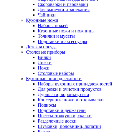
Скороварки и пароварки
Для выпечки и запекания
Чайники
Кухонные ножи
Наборы ножей
Кухонные ножи и ножницы
Точилки и мусаты
Подставки и аксессуары
Детская посуда
Столовые приборы
Вилки
Ложки
Ножи
Столовые наборы
Кухонные принадлежности
Наборы кухонных принадлежностей
Для резки и очистки продуктов
Дуршлаги, воронки, сита
Консервные ножи и открывалки
Подносы
Подставки и держатели
Прессы, толкушки, скалки
Разделочные доски
Шумовки, половники, лопатки
Разное