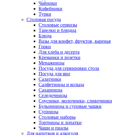
Чайники
Кофейники
Турки
Столовая посуда
Столовые сервизы
Тарелки и блюдца
Блюда
Вазы для конфет, фруктов, варенья
Горки
Для хлеба и десерта
Креманки и розетки
Менажницы
Посуда для сервировки стола
Посуда для яиц
Салатники
Салфетницы и кольца
Сахарницы
Селедочницы
Соусники, молочники, сливочники
Бульонницы и суповые чашки
Супницы
Столовые наборы
Тортницы и лопатки
Чаши и пиалы
Для напитков и алкоголя