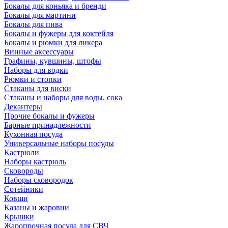
Бокалы для коньяка и бренди
Бокалы для мартини
Бокалы для пива
Бокалы и фужеры для коктейля
Бокалы и рюмки для ликера
Винные аксессуары
Графины, кувшины, штофы
Наборы для водки
Рюмки и стопки
Стаканы для виски
Стаканы и наборы для воды, сока
Декантеры
Прочие бокалы и фужеры
Барные принадлежности
Кухонная посуда
Универсальные наборы посуды
Кастрюли
Наборы кастрюль
Сковороды
Наборы сковородок
Сотейники
Ковши
Казаны и жаровни
Крышки
Жаропрочная посуда для СВЧ