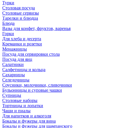
Турки
Столовая посуда
Столовые сервизы
Тарелки и блюдца
Блюда
Вазы для конфет, фруктов, варенья
Горки
Для хлеба и десерта
Креманки и розетки
Менажницы
Посуда для сервировки стола
Посуда для яиц
Салатники
Салфетницы и кольца
Сахарницы
Селедочницы
Соусники, молочники, сливочники
Бульонницы и суповые чашки
Супницы
Столовые наборы
Тортницы и лопатки
Чаши и пиалы
Для напитков и алкоголя
Бокалы и фужеры для вина
Бокалы и фужеры для шампанского