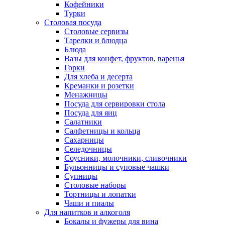
Кофейники
Турки
Столовая посуда
Столовые сервизы
Тарелки и блюдца
Блюда
Вазы для конфет, фруктов, варенья
Горки
Для хлеба и десерта
Креманки и розетки
Менажницы
Посуда для сервировки стола
Посуда для яиц
Салатники
Салфетницы и кольца
Сахарницы
Селедочницы
Соусники, молочники, сливочники
Бульонницы и суповые чашки
Супницы
Столовые наборы
Тортницы и лопатки
Чаши и пиалы
Для напитков и алкоголя
Бокалы и фужеры для вина