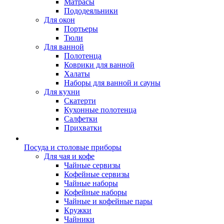
Матрасы
Пододеяльники
Для окон
Портьеры
Тюли
Для ванной
Полотенца
Коврики для ванной
Халаты
Наборы для ванной и сауны
Для кухни
Скатерти
Кухонные полотенца
Салфетки
Прихватки
Посуда и столовые приборы
Для чая и кофе
Чайные сервизы
Кофейные сервизы
Чайные наборы
Кофейные наборы
Чайные и кофейные пары
Кружки
Чайники