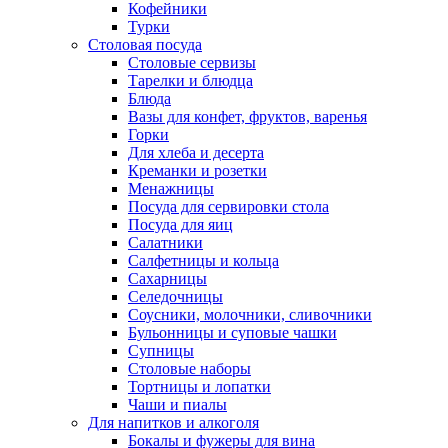
Кофейники
Турки
Столовая посуда
Столовые сервизы
Тарелки и блюдца
Блюда
Вазы для конфет, фруктов, варенья
Горки
Для хлеба и десерта
Креманки и розетки
Менажницы
Посуда для сервировки стола
Посуда для яиц
Салатники
Салфетницы и кольца
Сахарницы
Селедочницы
Соусники, молочники, сливочники
Бульонницы и суповые чашки
Супницы
Столовые наборы
Тортницы и лопатки
Чаши и пиалы
Для напитков и алкоголя
Бокалы и фужеры для вина