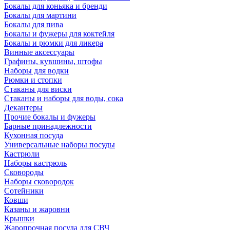
Бокалы для коньяка и бренди
Бокалы для мартини
Бокалы для пива
Бокалы и фужеры для коктейля
Бокалы и рюмки для ликера
Винные аксессуары
Графины, кувшины, штофы
Наборы для водки
Рюмки и стопки
Стаканы для виски
Стаканы и наборы для воды, сока
Декантеры
Прочие бокалы и фужеры
Барные принадлежности
Кухонная посуда
Универсальные наборы посуды
Кастрюли
Наборы кастрюль
Сковороды
Наборы сковородок
Сотейники
Ковши
Казаны и жаровни
Крышки
Жаропрочная посуда для СВЧ