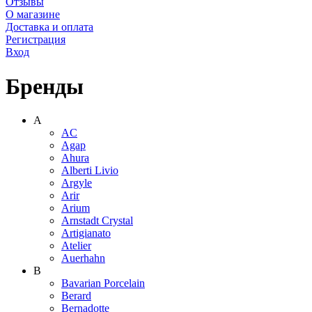
Отзывы
О магазине
Доставка и оплата
Регистрация
Вход
Бренды
A
AC
Agap
Ahura
Alberti Livio
Argyle
Arir
Arium
Arnstadt Crystal
Artigianato
Atelier
Auerhahn
B
Bavarian Porcelain
Berard
Bernadotte