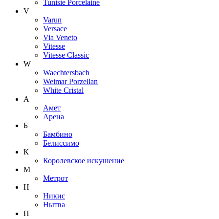
Tunisie Porcelaine
V
Varun
Versace
Via Veneto
Vitesse
Vitesse Classic
W
Waechtersbach
Weimar Porzellan
White Cristal
А
Амет
Арена
Б
Бамбино
Белиссимо
К
Королевское искушение
М
Метрот
Н
Никис
Нытва
П