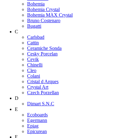
Bohemia
Bohemia Crystal
Bohemia MAX Crystal
Bruno Costenaro
Bugatti
C
Carlsbad
Cattin
Ceramiche Sonda
Cesky Porcelan
Cevik
Chinelli
Cleo
Colani
Cristal d Arques
Crystal Art
Czech Porzellan
D
Dimart S.N.C
E
Ecoboards
Egermann
Epiag
Epicurean
F