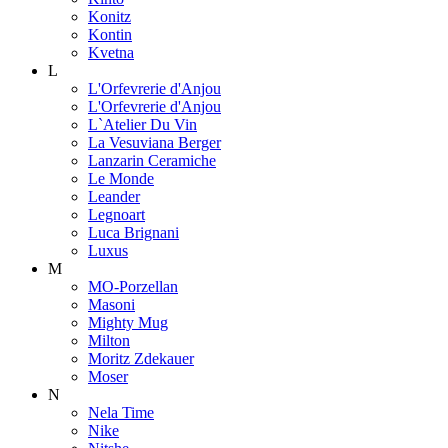
Konitz
Kontin
Kvetna
L
L'Orfevrerie d'Anjou
L'Orfevrerie d'Anjou
L`Atelier Du Vin
La Vesuviana Berger
Lanzarin Ceramiche
Le Monde
Leander
Legnoart
Luca Brignani
Luxus
M
MO-Porzellan
Masoni
Mighty Mug
Milton
Moritz Zdekauer
Moser
N
Nela Time
Nike