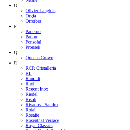
Nitshe
O
Olivier Langlois
Orgia
Orrefors
P
Paderno
Patlon
Pensofal
Prousek
Q
Queens Crown
R
RCR Cristalleria
RL
Ranoldi
Ravi
Regent Inox
Riedel
Risoli
Rivadossi Sandro
Roial
Rosalie
Rosenthal Versace
Royal Classics