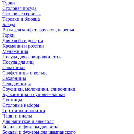
Турки
Столовая посуда
Столовые сервизы
Тарелки и блюдца
Блюда
Вазы для конфет, фруктов, варенья
Горки
Для хлеба и десерта
Креманки и розетки
Менажницы
Посуда для сервировки стола
Посуда для яиц
Салатники
Салфетницы и кольца
Сахарницы
Селедочницы
Соусники, молочники, сливочники
Бульонницы и суповые чашки
Супницы
Столовые наборы
Тортницы и лопатки
Чаши и пиалы
Для напитков и алкоголя
Бокалы и фужеры для вина
Бокалы и фужеры для шампанского