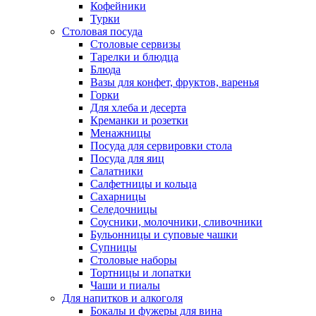
Кофейники
Турки
Столовая посуда
Столовые сервизы
Тарелки и блюдца
Блюда
Вазы для конфет, фруктов, варенья
Горки
Для хлеба и десерта
Креманки и розетки
Менажницы
Посуда для сервировки стола
Посуда для яиц
Салатники
Салфетницы и кольца
Сахарницы
Селедочницы
Соусники, молочники, сливочники
Бульонницы и суповые чашки
Супницы
Столовые наборы
Тортницы и лопатки
Чаши и пиалы
Для напитков и алкоголя
Бокалы и фужеры для вина