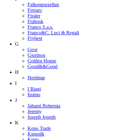
Falkenporzellan
Ferraro
Fissler
Frabosk
Franco S.a.s.
Franco&C. Luci & Regali
Frybest
G
Geor
Giorinox
Golden House
Good&&Good
H
Herdmar
I
I Biagi
Issimo
J
Jahami Bohemia
Jeremy
Joseph Joseph
K
Kepo Trade
Kingsilk
Kinto