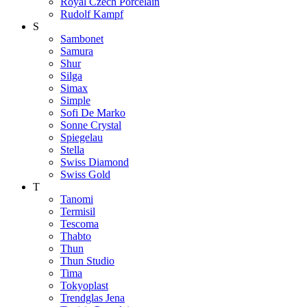
Royal Czech Porcelain
Rudolf Kampf
S
Sambonet
Samura
Shur
Silga
Simax
Simple
Sofi De Marko
Sonne Crystal
Spiegelau
Stella
Swiss Diamond
Swiss Gold
T
Tanomi
Termisil
Tescoma
Thabto
Thun
Thun Studio
Tima
Tokyoplast
Trendglas Jena