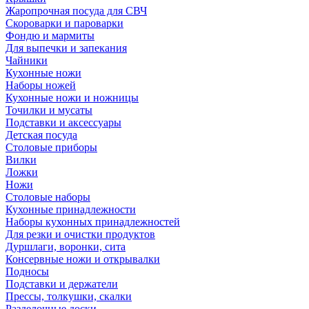
Жаропрочная посуда для СВЧ
Скороварки и пароварки
Фондю и мармиты
Для выпечки и запекания
Чайники
Кухонные ножи
Наборы ножей
Кухонные ножи и ножницы
Точилки и мусаты
Подставки и аксессуары
Детская посуда
Столовые приборы
Вилки
Ложки
Ножи
Столовые наборы
Кухонные принадлежности
Наборы кухонных принадлежностей
Для резки и очистки продуктов
Дуршлаги, воронки, сита
Консервные ножи и открывалки
Подносы
Подставки и держатели
Прессы, толкушки, скалки
Разделочные доски