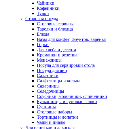
Чайники
Кофейники
Турки
Столовая посуда
Столовые сервизы
Тарелки и блюдца
Блюда
Вазы для конфет, фруктов, варенья
Горки
Для хлеба и десерта
Креманки и розетки
Менажницы
Посуда для сервировки стола
Посуда для яиц
Салатники
Салфетницы и кольца
Сахарницы
Селедочницы
Соусники, молочники, сливочники
Бульонницы и суповые чашки
Супницы
Столовые наборы
Тортницы и лопатки
Чаши и пиалы
Для напитков и алкоголя