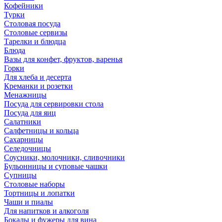
Кофейники
Турки
Столовая посуда
Столовые сервизы
Тарелки и блюдца
Блюда
Вазы для конфет, фруктов, варенья
Горки
Для хлеба и десерта
Креманки и розетки
Менажницы
Посуда для сервировки стола
Посуда для яиц
Салатники
Салфетницы и кольца
Сахарницы
Селедочницы
Соусники, молочники, сливочники
Бульонницы и суповые чашки
Супницы
Столовые наборы
Тортницы и лопатки
Чаши и пиалы
Для напитков и алкоголя
Бокалы и фужеры для вина