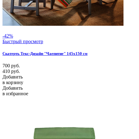
-42%
Быстрый просмотр
Скатерть Текс-Дизайн "Чаепитие" 145х150 см
700
руб.
410
руб.
Добавить
в корзину
Добавить
в избранное