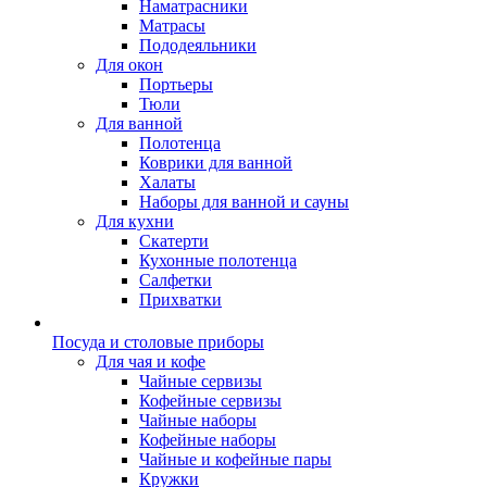
Наматрасники
Матрасы
Пододеяльники
Для окон
Портьеры
Тюли
Для ванной
Полотенца
Коврики для ванной
Халаты
Наборы для ванной и сауны
Для кухни
Скатерти
Кухонные полотенца
Салфетки
Прихватки
Посуда и столовые приборы
Для чая и кофе
Чайные сервизы
Кофейные сервизы
Чайные наборы
Кофейные наборы
Чайные и кофейные пары
Кружки