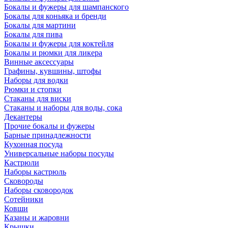
Бокалы и фужеры для шампанского
Бокалы для коньяка и бренди
Бокалы для мартини
Бокалы для пива
Бокалы и фужеры для коктейля
Бокалы и рюмки для ликера
Винные аксессуары
Графины, кувшины, штофы
Наборы для водки
Рюмки и стопки
Стаканы для виски
Стаканы и наборы для воды, сока
Декантеры
Прочие бокалы и фужеры
Барные принадлежности
Кухонная посуда
Универсальные наборы посуды
Кастрюли
Наборы кастрюль
Сковороды
Наборы сковородок
Сотейники
Ковши
Казаны и жаровни
Крышки