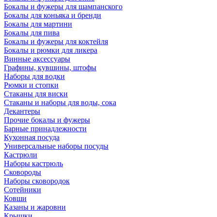
Бокалы и фужеры для шампанского
Бокалы для коньяка и бренди
Бокалы для мартини
Бокалы для пива
Бокалы и фужеры для коктейля
Бокалы и рюмки для ликера
Винные аксессуары
Графины, кувшины, штофы
Наборы для водки
Рюмки и стопки
Стаканы для виски
Стаканы и наборы для воды, сока
Декантеры
Прочие бокалы и фужеры
Барные принадлежности
Кухонная посуда
Универсальные наборы посуды
Кастрюли
Наборы кастрюль
Сковороды
Наборы сковородок
Сотейники
Ковши
Казаны и жаровни
Крышки