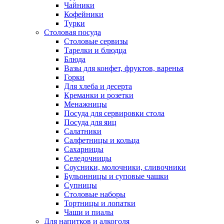
Чайники
Кофейники
Турки
Столовая посуда
Столовые сервизы
Тарелки и блюдца
Блюда
Вазы для конфет, фруктов, варенья
Горки
Для хлеба и десерта
Креманки и розетки
Менажницы
Посуда для сервировки стола
Посуда для яиц
Салатники
Салфетницы и кольца
Сахарницы
Селедочницы
Соусники, молочники, сливочники
Бульонницы и суповые чашки
Супницы
Столовые наборы
Тортницы и лопатки
Чаши и пиалы
Для напитков и алкоголя