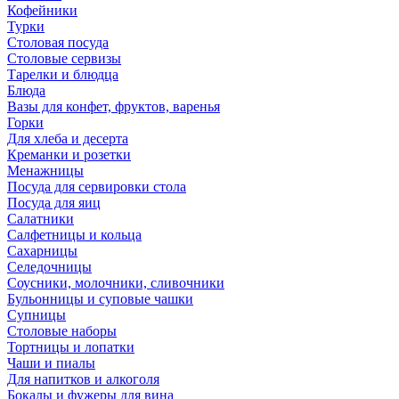
Кофейники
Турки
Столовая посуда
Столовые сервизы
Тарелки и блюдца
Блюда
Вазы для конфет, фруктов, варенья
Горки
Для хлеба и десерта
Креманки и розетки
Менажницы
Посуда для сервировки стола
Посуда для яиц
Салатники
Салфетницы и кольца
Сахарницы
Селедочницы
Соусники, молочники, сливочники
Бульонницы и суповые чашки
Супницы
Столовые наборы
Тортницы и лопатки
Чаши и пиалы
Для напитков и алкоголя
Бокалы и фужеры для вина