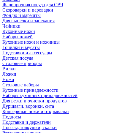
Жаропрочная посуда для СВЧ
Скороварки и пароварки
Фондю и мармиты
Для выпечки и запекания
Чайники
Кухонные ножи
Наборы ножей
Кухонные ножи и ножницы
Точилки и мусаты
Подставки и аксессуары
Детская посуда
Столовые приборы
Вилки
Ложки
Ножи
Столовые наборы
Кухонные принадлежности
Наборы кухонных принадлежностей
Для резки и очистки продуктов
Дуршлаги, воронки, сита
Консервные ножи и открывалки
Подносы
Подставки и держатели
Прессы, толкушки, скалки
Разделочные доски