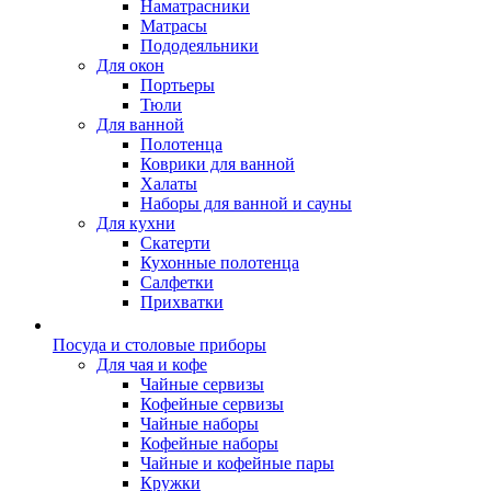
Наматрасники
Матрасы
Пододеяльники
Для окон
Портьеры
Тюли
Для ванной
Полотенца
Коврики для ванной
Халаты
Наборы для ванной и сауны
Для кухни
Скатерти
Кухонные полотенца
Салфетки
Прихватки
Посуда и столовые приборы
Для чая и кофе
Чайные сервизы
Кофейные сервизы
Чайные наборы
Кофейные наборы
Чайные и кофейные пары
Кружки