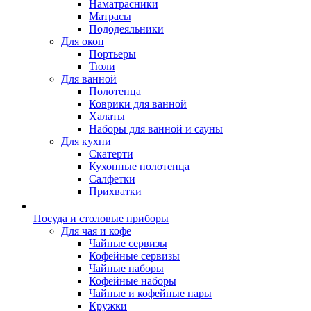
Наматрасники
Матрасы
Пододеяльники
Для окон
Портьеры
Тюли
Для ванной
Полотенца
Коврики для ванной
Халаты
Наборы для ванной и сауны
Для кухни
Скатерти
Кухонные полотенца
Салфетки
Прихватки
Посуда и столовые приборы
Для чая и кофе
Чайные сервизы
Кофейные сервизы
Чайные наборы
Кофейные наборы
Чайные и кофейные пары
Кружки