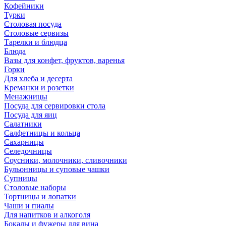
Кофейники
Турки
Столовая посуда
Столовые сервизы
Тарелки и блюдца
Блюда
Вазы для конфет, фруктов, варенья
Горки
Для хлеба и десерта
Креманки и розетки
Менажницы
Посуда для сервировки стола
Посуда для яиц
Салатники
Салфетницы и кольца
Сахарницы
Селедочницы
Соусники, молочники, сливочники
Бульонницы и суповые чашки
Супницы
Столовые наборы
Тортницы и лопатки
Чаши и пиалы
Для напитков и алкоголя
Бокалы и фужеры для вина