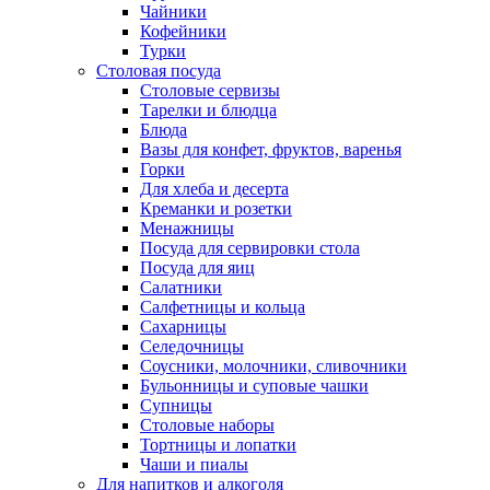
Чайники
Кофейники
Турки
Столовая посуда
Столовые сервизы
Тарелки и блюдца
Блюда
Вазы для конфет, фруктов, варенья
Горки
Для хлеба и десерта
Креманки и розетки
Менажницы
Посуда для сервировки стола
Посуда для яиц
Салатники
Салфетницы и кольца
Сахарницы
Селедочницы
Соусники, молочники, сливочники
Бульонницы и суповые чашки
Супницы
Столовые наборы
Тортницы и лопатки
Чаши и пиалы
Для напитков и алкоголя