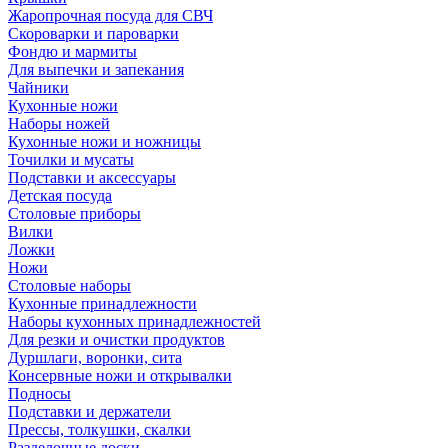
Жаропрочная посуда для СВЧ
Скороварки и пароварки
Фондю и мармиты
Для выпечки и запекания
Чайники
Кухонные ножи
Наборы ножей
Кухонные ножи и ножницы
Точилки и мусаты
Подставки и аксессуары
Детская посуда
Столовые приборы
Вилки
Ложки
Ножи
Столовые наборы
Кухонные принадлежности
Наборы кухонных принадлежностей
Для резки и очистки продуктов
Дуршлаги, воронки, сита
Консервные ножи и открывалки
Подносы
Подставки и держатели
Прессы, толкушки, скалки
Разделочные доски