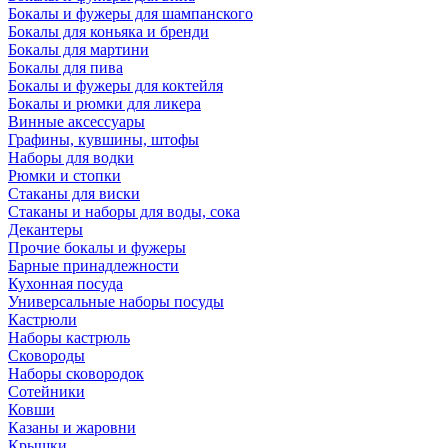
Бокалы и фужеры для шампанского
Бокалы для коньяка и бренди
Бокалы для мартини
Бокалы для пива
Бокалы и фужеры для коктейля
Бокалы и рюмки для ликера
Винные аксессуары
Графины, кувшины, штофы
Наборы для водки
Рюмки и стопки
Стаканы для виски
Стаканы и наборы для воды, сока
Декантеры
Прочие бокалы и фужеры
Барные принадлежности
Кухонная посуда
Универсальные наборы посуды
Кастрюли
Наборы кастрюль
Сковороды
Наборы сковородок
Сотейники
Ковши
Казаны и жаровни
Крышки