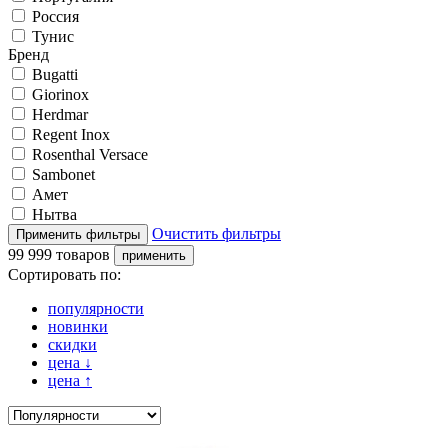
Россия
Тунис
Бренд
Bugatti
Giorinox
Herdmar
Regent Inox
Rosenthal Versace
Sambonet
Амет
Нытва
Очистить фильтры
99 999 товаров
Сортировать по:
популярности
новинки
скидки
цена
↓
цена
↑