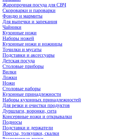
Жаропрочная посуда для СВЧ
Скороварки и пароварки
Фондю и мармиты
Для выпечки и запекания
Чайники
Кухонные ножи
Наборы ножей
Кухонные ножи и ножницы
Точилки и мусаты
Подставки и аксессуары
Детская посуда
Столовые приборы
Вилки
Ложки
Ножи
Столовые наборы
Кухонные принадлежности
Наборы кухонных принадлежностей
Для резки и очистки продуктов
Дуршлаги, воронки, сита
Консервные ножи и открывалки
Подносы
Подставки и держатели
Прессы, толкушки, скалки
Разделочные доски