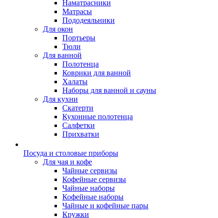
Наматрасники
Матрасы
Пододеяльники
Для окон
Портьеры
Тюли
Для ванной
Полотенца
Коврики для ванной
Халаты
Наборы для ванной и сауны
Для кухни
Скатерти
Кухонные полотенца
Салфетки
Прихватки
Посуда и столовые приборы
Для чая и кофе
Чайные сервизы
Кофейные сервизы
Чайные наборы
Кофейные наборы
Чайные и кофейные пары
Кружки