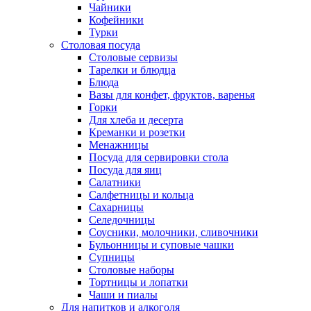
Чайники
Кофейники
Турки
Столовая посуда
Столовые сервизы
Тарелки и блюдца
Блюда
Вазы для конфет, фруктов, варенья
Горки
Для хлеба и десерта
Креманки и розетки
Менажницы
Посуда для сервировки стола
Посуда для яиц
Салатники
Салфетницы и кольца
Сахарницы
Селедочницы
Соусники, молочники, сливочники
Бульонницы и суповые чашки
Супницы
Столовые наборы
Тортницы и лопатки
Чаши и пиалы
Для напитков и алкоголя