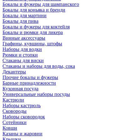
Бокалы и фужеры для шампанского
Бокалы для коньяка и бренди
Бокалы для мартини
Бокалы для пива
Бокалы и фужеры для коктейля
Бокалы и рюмки для ликера
Винные аксессуары
Графины, кувшины, штофы
Наборы для водки
Рюмки и стопки
Стаканы для виски
Стаканы и наборы для воды, сока
Декантеры
Прочие бокалы и фужеры
Барные принадлежности
Кухонная посуда
Универсальные наборы посуды
Кастрюли
Наборы кастрюль
Сковороды
Наборы сковородок
Сотейники
Ковши
Казаны и жаровни
Крышки