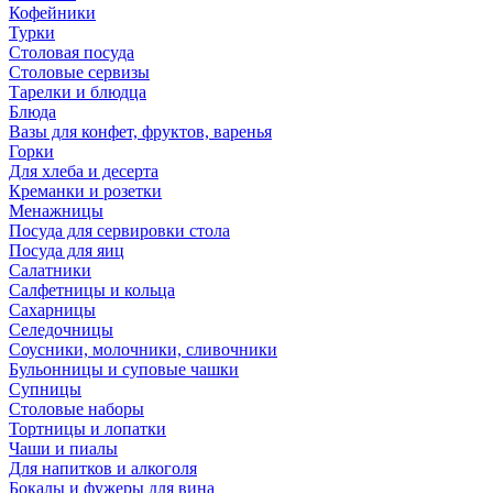
Кофейники
Турки
Столовая посуда
Столовые сервизы
Тарелки и блюдца
Блюда
Вазы для конфет, фруктов, варенья
Горки
Для хлеба и десерта
Креманки и розетки
Менажницы
Посуда для сервировки стола
Посуда для яиц
Салатники
Салфетницы и кольца
Сахарницы
Селедочницы
Соусники, молочники, сливочники
Бульонницы и суповые чашки
Супницы
Столовые наборы
Тортницы и лопатки
Чаши и пиалы
Для напитков и алкоголя
Бокалы и фужеры для вина