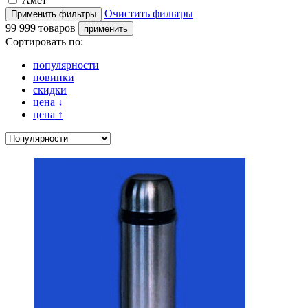
Амет
Очистить фильтры
99 999 товаров
Сортировать по:
популярности
новинки
скидки
цена
↓
цена
↑