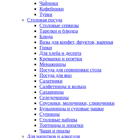
Чайники
Кофейники
Турки
Столовая посуда
Столовые сервизы
Тарелки и блюдца
Блюда
Вазы для конфет, фруктов, варенья
Горки
Для хлеба и десерта
Креманки и розетки
Менажницы
Посуда для сервировки стола
Посуда для яиц
Салатники
Салфетницы и кольца
Сахарницы
Селедочницы
Соусники, молочники, сливочники
Бульонницы и суповые чашки
Супницы
Столовые наборы
Тортницы и лопатки
Чаши и пиалы
Для напитков и алкоголя