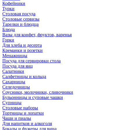
Кофейники
Турки
Столовая посуда
Столовые сервизы
Тарелки и блюдца
Блюда
Вазы для конфет, фруктов, варенья
Горки
Для хлеба и десерта
Креманки и розетки
Менажницы
Посуда для сервировки стола
Посуда для яиц
Салатники
Салфетницы и кольца
Сахарницы
Селедочницы
Соусники, молочники, сливочники
Бульонницы и суповые чашки
Супницы
Столовые наборы
Тортницы и лопатки
Чаши и пиалы
Для напитков и алкоголя
Бокалы и фужеры для вина