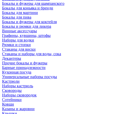
Бокалы и фужеры для шампанского
Бокалы для коньяка и бренди
Бокалы для мартини
Бокалы для пива
Бокалы и фужеры для коктейля
Бокалы и рюмки для ликера
Винные аксессуары
Графины, кувшины, штофы
Наборы для водки
Рюмки и стопки
Стаканы для виски
Стаканы и наборы для воды, сока
Декантеры
Прочие бокалы и фужеры
Барные принадлежности
Кухонная посуда
Универсальные наборы посуды
Кастрюли
Наборы кастрюль
Сковороды
Наборы сковородок
Сотейники
Ковши
Казаны и жаровни
Крышки