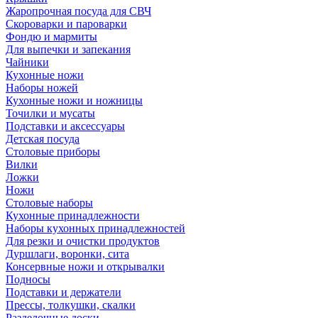
Жаропрочная посуда для СВЧ
Скороварки и пароварки
Фондю и мармиты
Для выпечки и запекания
Чайники
Кухонные ножи
Наборы ножей
Кухонные ножи и ножницы
Точилки и мусаты
Подставки и аксессуары
Детская посуда
Столовые приборы
Вилки
Ложки
Ножи
Столовые наборы
Кухонные принадлежности
Наборы кухонных принадлежностей
Для резки и очистки продуктов
Дуршлаги, воронки, сита
Консервные ножи и открывалки
Подносы
Подставки и держатели
Прессы, толкушки, скалки
Разделочные доски