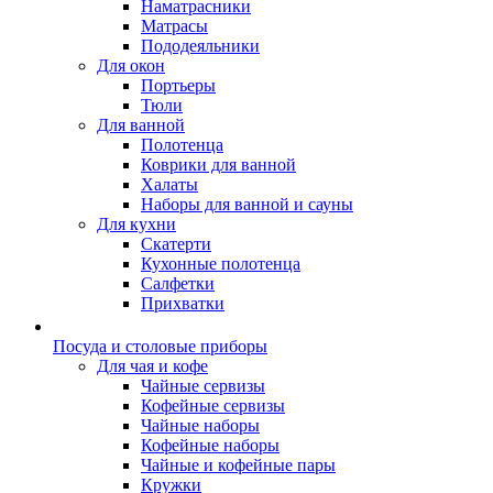
Наматрасники
Матрасы
Пододеяльники
Для окон
Портьеры
Тюли
Для ванной
Полотенца
Коврики для ванной
Халаты
Наборы для ванной и сауны
Для кухни
Скатерти
Кухонные полотенца
Салфетки
Прихватки
Посуда и столовые приборы
Для чая и кофе
Чайные сервизы
Кофейные сервизы
Чайные наборы
Кофейные наборы
Чайные и кофейные пары
Кружки