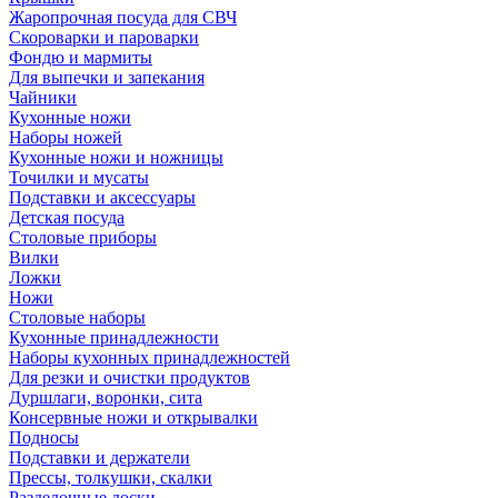
Жаропрочная посуда для СВЧ
Скороварки и пароварки
Фондю и мармиты
Для выпечки и запекания
Чайники
Кухонные ножи
Наборы ножей
Кухонные ножи и ножницы
Точилки и мусаты
Подставки и аксессуары
Детская посуда
Столовые приборы
Вилки
Ложки
Ножи
Столовые наборы
Кухонные принадлежности
Наборы кухонных принадлежностей
Для резки и очистки продуктов
Дуршлаги, воронки, сита
Консервные ножи и открывалки
Подносы
Подставки и держатели
Прессы, толкушки, скалки
Разделочные доски