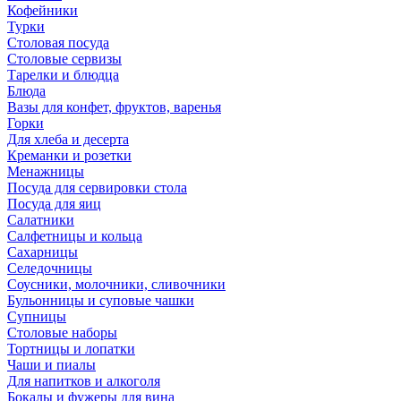
Кофейники
Турки
Столовая посуда
Столовые сервизы
Тарелки и блюдца
Блюда
Вазы для конфет, фруктов, варенья
Горки
Для хлеба и десерта
Креманки и розетки
Менажницы
Посуда для сервировки стола
Посуда для яиц
Салатники
Салфетницы и кольца
Сахарницы
Селедочницы
Соусники, молочники, сливочники
Бульонницы и суповые чашки
Супницы
Столовые наборы
Тортницы и лопатки
Чаши и пиалы
Для напитков и алкоголя
Бокалы и фужеры для вина