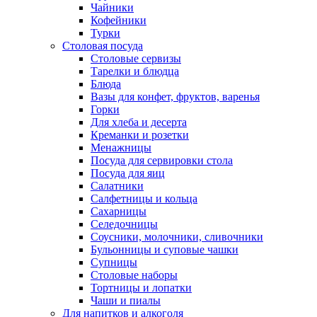
Чайники
Кофейники
Турки
Столовая посуда
Столовые сервизы
Тарелки и блюдца
Блюда
Вазы для конфет, фруктов, варенья
Горки
Для хлеба и десерта
Креманки и розетки
Менажницы
Посуда для сервировки стола
Посуда для яиц
Салатники
Салфетницы и кольца
Сахарницы
Селедочницы
Соусники, молочники, сливочники
Бульонницы и суповые чашки
Супницы
Столовые наборы
Тортницы и лопатки
Чаши и пиалы
Для напитков и алкоголя