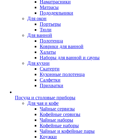
Наматрасники
Матрасы
Пододеяльники
Для окон
Портьеры
Тюли
Для ванной
Полотенца
Коврики для ванной
Халаты
Наборы для ванной и сауны
Для кухни
Скатерти
Кухонные полотенца
Салфетки
Прихватки
Посуда и столовые приборы
Для чая и кофе
Чайные сервизы
Кофейные сервизы
Чайные наборы
Кофейные наборы
Чайные и кофейные пары
Кружки