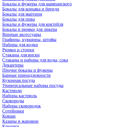
Бокалы и фужеры для шампанского
Бокалы для коньяка и бренди
Бокалы для мартини
Бокалы для пива
Бокалы и фужеры для коктейля
Бокалы и рюмки для ликера
Винные аксессуары
Графины, кувшины, штофы
Наборы для водки
Рюмки и стопки
Стаканы для виски
Стаканы и наборы для воды, сока
Декантеры
Прочие бокалы и фужеры
Барные принадлежности
Кухонная посуда
Универсальные наборы посуды
Кастрюли
Наборы кастрюль
Сковороды
Наборы сковородок
Сотейники
Ковши
Казаны и жаровни
Крышки