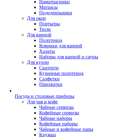
Наматрасники
Матрасы
Пододеяльники
Для окон
Портьеры
Тюли
Для ванной
Полотенца
Коврики для ванной
Халаты
Наборы для ванной и сауны
Для кухни
Скатерти
Кухонные полотенца
Салфетки
Прихватки
Посуда и столовые приборы
Для чая и кофе
Чайные сервизы
Кофейные сервизы
Чайные наборы
Кофейные наборы
Чайные и кофейные пары
Кружки