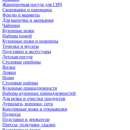
Жаропрочная посуда для СВЧ
Скороварки и пароварки
Фондю и мармиты
Для выпечки и запекания
Чайники
Кухонные ножи
Наборы ножей
Кухонные ножи и ножницы
Точилки и мусаты
Подставки и аксессуары
Детская посуда
Столовые приборы
Вилки
Ложки
Ножи
Столовые наборы
Кухонные принадлежности
Наборы кухонных принадлежностей
Для резки и очистки продуктов
Дуршлаги, воронки, сита
Консервные ножи и открывалки
Подносы
Подставки и держатели
Прессы, толкушки, скалки
Разделочные доски