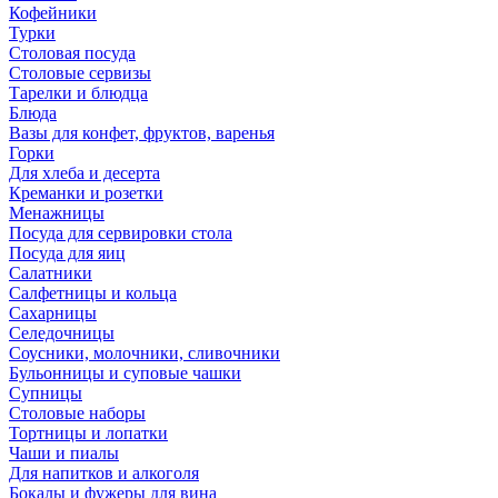
Кофейники
Турки
Столовая посуда
Столовые сервизы
Тарелки и блюдца
Блюда
Вазы для конфет, фруктов, варенья
Горки
Для хлеба и десерта
Креманки и розетки
Менажницы
Посуда для сервировки стола
Посуда для яиц
Салатники
Салфетницы и кольца
Сахарницы
Селедочницы
Соусники, молочники, сливочники
Бульонницы и суповые чашки
Супницы
Столовые наборы
Тортницы и лопатки
Чаши и пиалы
Для напитков и алкоголя
Бокалы и фужеры для вина