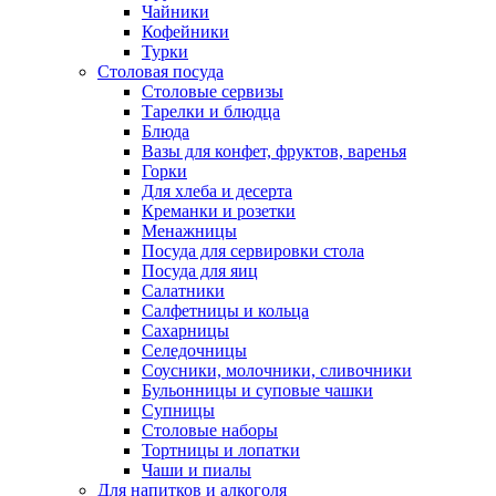
Чайники
Кофейники
Турки
Столовая посуда
Столовые сервизы
Тарелки и блюдца
Блюда
Вазы для конфет, фруктов, варенья
Горки
Для хлеба и десерта
Креманки и розетки
Менажницы
Посуда для сервировки стола
Посуда для яиц
Салатники
Салфетницы и кольца
Сахарницы
Селедочницы
Соусники, молочники, сливочники
Бульонницы и суповые чашки
Супницы
Столовые наборы
Тортницы и лопатки
Чаши и пиалы
Для напитков и алкоголя