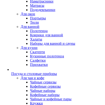
Наматрасники
Матрасы
Пододеяльники
Для окон
Портьеры
Тюли
Для ванной
Полотенца
Коврики для ванной
Халаты
Наборы для ванной и сауны
Для кухни
Скатерти
Кухонные полотенца
Салфетки
Прихватки
Посуда и столовые приборы
Для чая и кофе
Чайные сервизы
Кофейные сервизы
Чайные наборы
Кофейные наборы
Чайные и кофейные пары
Кружки