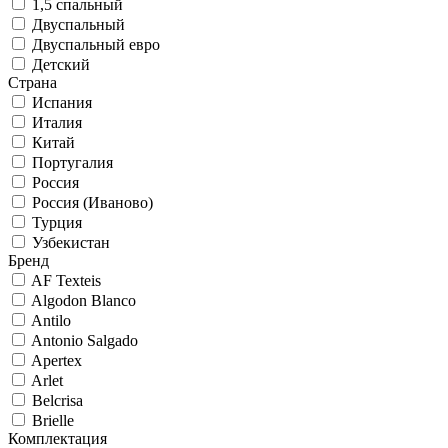
1,5 спальный
Двуспальный
Двуспальный евро
Детский
Страна
Испания
Италия
Китай
Португалия
Россия
Россия (Иваново)
Турция
Узбекистан
Бренд
AF Texteis
Algodon Blanco
Antilo
Antonio Salgado
Apertex
Arlet
Belcrisa
Brielle
Комплектация