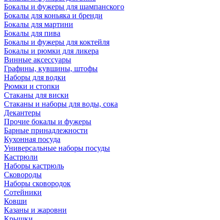
Бокалы и фужеры для шампанского
Бокалы для коньяка и бренди
Бокалы для мартини
Бокалы для пива
Бокалы и фужеры для коктейля
Бокалы и рюмки для ликера
Винные аксессуары
Графины, кувшины, штофы
Наборы для водки
Рюмки и стопки
Стаканы для виски
Стаканы и наборы для воды, сока
Декантеры
Прочие бокалы и фужеры
Барные принадлежности
Кухонная посуда
Универсальные наборы посуды
Кастрюли
Наборы кастрюль
Сковороды
Наборы сковородок
Сотейники
Ковши
Казаны и жаровни
Крышки