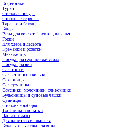
Кофейники
Турки
Столовая посуда
Столовые сервизы
Тарелки и блюдца
Блюда
Вазы для конфет, фруктов, варенья
Горки
Для хлеба и десерта
Креманки и розетки
Менажницы
Посуда для сервировки стола
Посуда для яиц
Салатники
Салфетницы и кольца
Сахарницы
Селедочницы
Соусники, молочники, сливочники
Бульонницы и суповые чашки
Супницы
Столовые наборы
Тортницы и лопатки
Чаши и пиалы
Для напитков и алкоголя
Бокалы и фужеры для вина