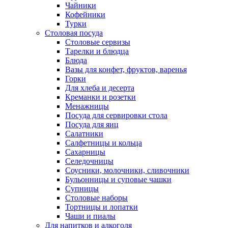
Чайники
Кофейники
Турки
Столовая посуда
Столовые сервизы
Тарелки и блюдца
Блюда
Вазы для конфет, фруктов, варенья
Горки
Для хлеба и десерта
Креманки и розетки
Менажницы
Посуда для сервировки стола
Посуда для яиц
Салатники
Салфетницы и кольца
Сахарницы
Селедочницы
Соусники, молочники, сливочники
Бульонницы и суповые чашки
Супницы
Столовые наборы
Тортницы и лопатки
Чаши и пиалы
Для напитков и алкоголя