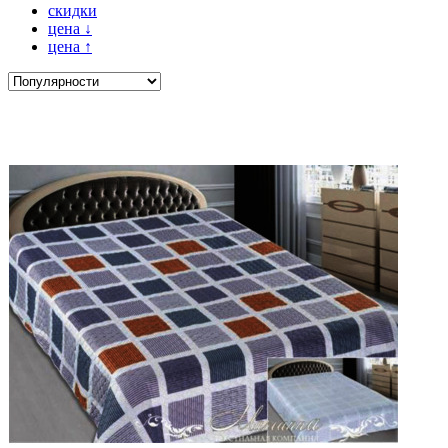
скидки
цена
↓
цена
↑