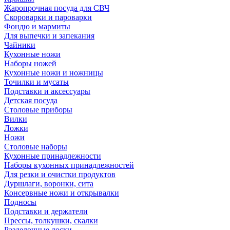
Жаропрочная посуда для СВЧ
Скороварки и пароварки
Фондю и мармиты
Для выпечки и запекания
Чайники
Кухонные ножи
Наборы ножей
Кухонные ножи и ножницы
Точилки и мусаты
Подставки и аксессуары
Детская посуда
Столовые приборы
Вилки
Ложки
Ножи
Столовые наборы
Кухонные принадлежности
Наборы кухонных принадлежностей
Для резки и очистки продуктов
Дуршлаги, воронки, сита
Консервные ножи и открывалки
Подносы
Подставки и держатели
Прессы, толкушки, скалки
Разделочные доски