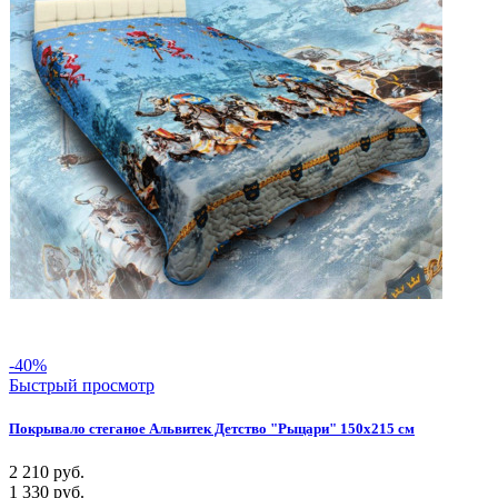
-40%
Быстрый просмотр
Покрывало стеганое Альвитек Детство "Рыцари" 150х215 см
2 210
руб.
1 330
руб.