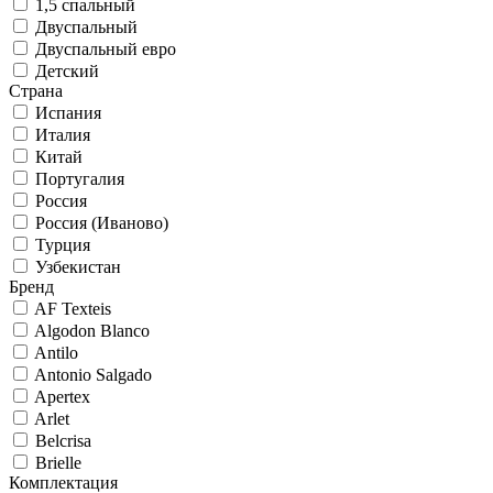
1,5 спальный
Двуспальный
Двуспальный евро
Детский
Страна
Испания
Италия
Китай
Португалия
Россия
Россия (Иваново)
Турция
Узбекистан
Бренд
AF Texteis
Algodon Blanco
Antilo
Antonio Salgado
Apertex
Arlet
Belcrisa
Brielle
Комплектация