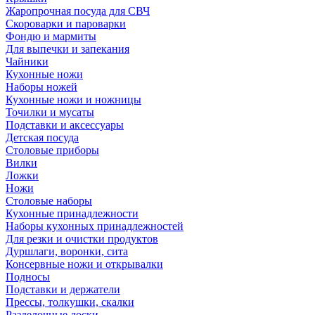
Жаропрочная посуда для СВЧ
Скороварки и пароварки
Фондю и мармиты
Для выпечки и запекания
Чайники
Кухонные ножи
Наборы ножей
Кухонные ножи и ножницы
Точилки и мусаты
Подставки и аксессуары
Детская посуда
Столовые приборы
Вилки
Ложки
Ножи
Столовые наборы
Кухонные принадлежности
Наборы кухонных принадлежностей
Для резки и очистки продуктов
Дуршлаги, воронки, сита
Консервные ножи и открывалки
Подносы
Подставки и держатели
Прессы, толкушки, скалки
Разделочные доски