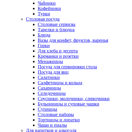
Чайники
Кофейники
Турки
Столовая посуда
Столовые сервизы
Тарелки и блюдца
Блюда
Вазы для конфет, фруктов, варенья
Горки
Для хлеба и десерта
Креманки и розетки
Менажницы
Посуда для сервировки стола
Посуда для яиц
Салатники
Салфетницы и кольца
Сахарницы
Селедочницы
Соусники, молочники, сливочники
Бульонницы и суповые чашки
Супницы
Столовые наборы
Тортницы и лопатки
Чаши и пиалы
Для напитков и алкоголя