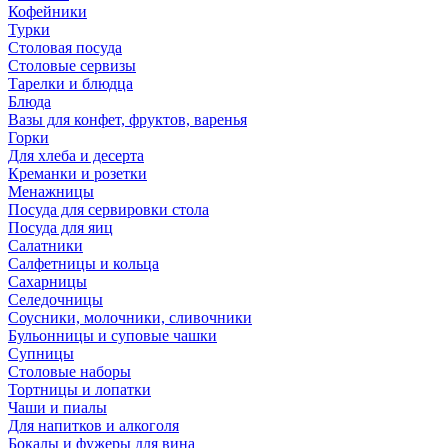
Кофейники
Турки
Столовая посуда
Столовые сервизы
Тарелки и блюдца
Блюда
Вазы для конфет, фруктов, варенья
Горки
Для хлеба и десерта
Креманки и розетки
Менажницы
Посуда для сервировки стола
Посуда для яиц
Салатники
Салфетницы и кольца
Сахарницы
Селедочницы
Соусники, молочники, сливочники
Бульонницы и суповые чашки
Супницы
Столовые наборы
Тортницы и лопатки
Чаши и пиалы
Для напитков и алкоголя
Бокалы и фужеры для вина