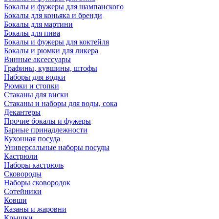
Бокалы и фужеры для шампанского
Бокалы для коньяка и бренди
Бокалы для мартини
Бокалы для пива
Бокалы и фужеры для коктейля
Бокалы и рюмки для ликера
Винные аксессуары
Графины, кувшины, штофы
Наборы для водки
Рюмки и стопки
Стаканы для виски
Стаканы и наборы для воды, сока
Декантеры
Прочие бокалы и фужеры
Барные принадлежности
Кухонная посуда
Универсальные наборы посуды
Кастрюли
Наборы кастрюль
Сковороды
Наборы сковородок
Сотейники
Ковши
Казаны и жаровни
Крышки