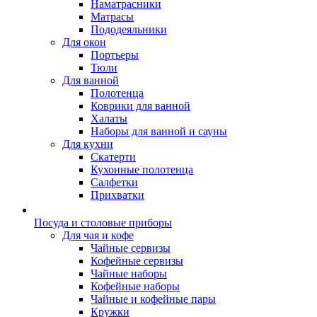
Наматрасники
Матрасы
Пододеяльники
Для окон
Портьеры
Тюли
Для ванной
Полотенца
Коврики для ванной
Халаты
Наборы для ванной и сауны
Для кухни
Скатерти
Кухонные полотенца
Салфетки
Прихватки
Посуда и столовые приборы
Для чая и кофе
Чайные сервизы
Кофейные сервизы
Чайные наборы
Кофейные наборы
Чайные и кофейные пары
Кружки