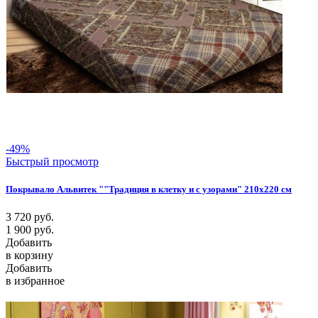
-49%
Быстрый просмотр
Покрывало Альвитек ""Традиция в клетку и с узорами" 210х220 см
3 720
руб.
1 900
руб.
Добавить
в корзину
Добавить
в избранное