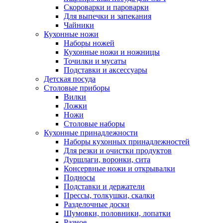
Скороварки и пароварки
Для выпечки и запекания
Чайники
Кухонные ножи
Наборы ножей
Кухонные ножи и ножницы
Точилки и мусаты
Подставки и аксессуары
Детская посуда
Столовые приборы
Вилки
Ложки
Ножи
Столовые наборы
Кухонные принадлежности
Наборы кухонных принадлежностей
Для резки и очистки продуктов
Дуршлаги, воронки, сита
Консервные ножи и открывалки
Подносы
Подставки и держатели
Прессы, толкушки, скалки
Разделочные доски
Шумовки, половники, лопатки
Разное