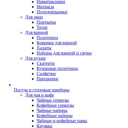
Наматрасники
Матрасы
Пододеяльники
Для окон
Портьеры
Тюли
Для ванной
Полотенца
Коврики для ванной
Халаты
Наборы для ванной и сауны
Для кухни
Скатерти
Кухонные полотенца
Салфетки
Прихватки
Посуда и столовые приборы
Для чая и кофе
Чайные сервизы
Кофейные сервизы
Чайные наборы
Кофейные наборы
Чайные и кофейные пары
Кружки