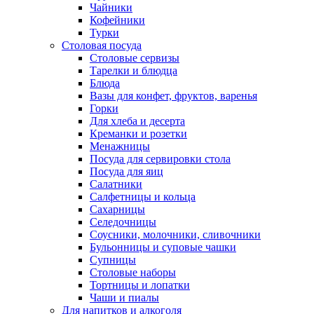
Чайники
Кофейники
Турки
Столовая посуда
Столовые сервизы
Тарелки и блюдца
Блюда
Вазы для конфет, фруктов, варенья
Горки
Для хлеба и десерта
Креманки и розетки
Менажницы
Посуда для сервировки стола
Посуда для яиц
Салатники
Салфетницы и кольца
Сахарницы
Селедочницы
Соусники, молочники, сливочники
Бульонницы и суповые чашки
Супницы
Столовые наборы
Тортницы и лопатки
Чаши и пиалы
Для напитков и алкоголя