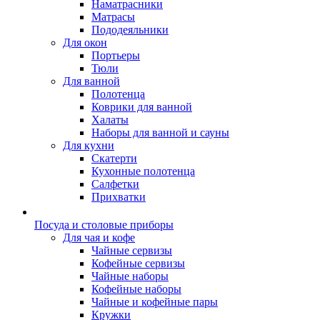
Наматрасники
Матрасы
Пододеяльники
Для окон
Портьеры
Тюли
Для ванной
Полотенца
Коврики для ванной
Халаты
Наборы для ванной и сауны
Для кухни
Скатерти
Кухонные полотенца
Салфетки
Прихватки
Посуда и столовые приборы
Для чая и кофе
Чайные сервизы
Кофейные сервизы
Чайные наборы
Кофейные наборы
Чайные и кофейные пары
Кружки