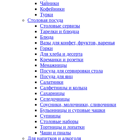
Чайники
Кофейники
Турки
Столовая посуда
Столовые сервизы
Тарелки и блюдца
Блюда
Вазы для конфет, фруктов, варенья
Горки
Для хлеба и десерта
Креманки и розетки
Менажницы
Посуда для сервировки стола
Посуда для яиц
Салатники
Салфетницы и кольца
Сахарницы
Селедочницы
Соусники, молочники, сливочники
Бульонницы и суповые чашки
Супницы
Столовые наборы
Тортницы и лопатки
Чаши и пиалы
Для напитков и алкоголя