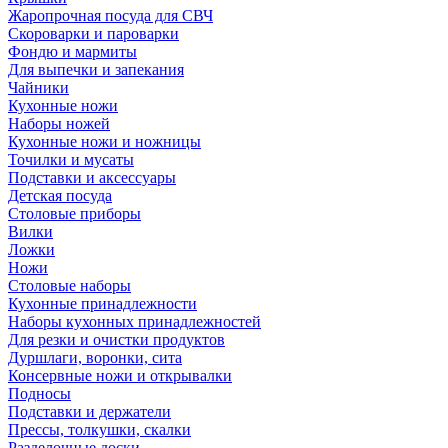
Жаропрочная посуда для СВЧ
Скороварки и пароварки
Фондю и мармиты
Для выпечки и запекания
Чайники
Кухонные ножи
Наборы ножей
Кухонные ножи и ножницы
Точилки и мусаты
Подставки и аксессуары
Детская посуда
Столовые приборы
Вилки
Ложки
Ножи
Столовые наборы
Кухонные принадлежности
Наборы кухонных принадлежностей
Для резки и очистки продуктов
Дуршлаги, воронки, сита
Консервные ножи и открывалки
Подносы
Подставки и держатели
Прессы, толкушки, скалки
Разделочные доски