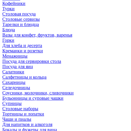
Кофейники
Турки
Столовая посуда
Столовые сервизы
Тарелки и блюдца
Блюда
Вазы для конфет, фруктов, варенья
Горки
Для хлеба и десерта
Креманки и розетки
Менажницы
Посуда для сервировки стола
Посуда для яиц
Салатники
Салфетницы и кольца
Сахарницы
Селедочницы
Соусники, молочники, сливочники
Бульонницы и суповые чашки
Супницы
Столовые наборы
Тортницы и лопатки
Чаши и пиалы
Для напитков и алкоголя
Бокалы и фужеры для вина