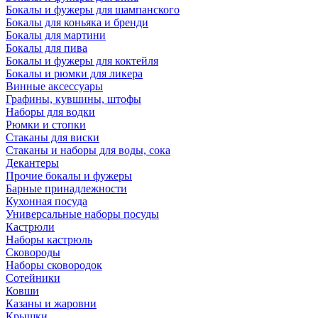
Бокалы и фужеры для шампанского
Бокалы для коньяка и бренди
Бокалы для мартини
Бокалы для пива
Бокалы и фужеры для коктейля
Бокалы и рюмки для ликера
Винные аксессуары
Графины, кувшины, штофы
Наборы для водки
Рюмки и стопки
Стаканы для виски
Стаканы и наборы для воды, сока
Декантеры
Прочие бокалы и фужеры
Барные принадлежности
Кухонная посуда
Универсальные наборы посуды
Кастрюли
Наборы кастрюль
Сковороды
Наборы сковородок
Сотейники
Ковши
Казаны и жаровни
Крышки