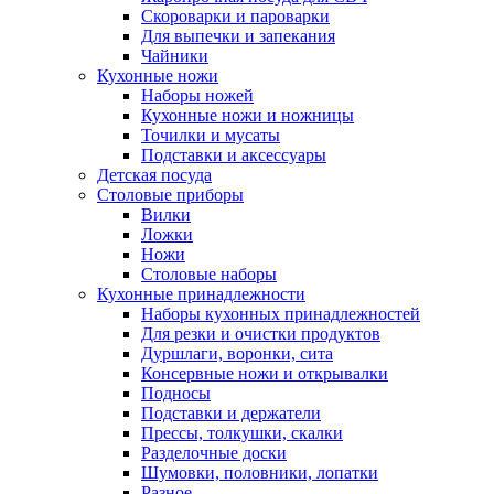
Скороварки и пароварки
Для выпечки и запекания
Чайники
Кухонные ножи
Наборы ножей
Кухонные ножи и ножницы
Точилки и мусаты
Подставки и аксессуары
Детская посуда
Столовые приборы
Вилки
Ложки
Ножи
Столовые наборы
Кухонные принадлежности
Наборы кухонных принадлежностей
Для резки и очистки продуктов
Дуршлаги, воронки, сита
Консервные ножи и открывалки
Подносы
Подставки и держатели
Прессы, толкушки, скалки
Разделочные доски
Шумовки, половники, лопатки
Разное