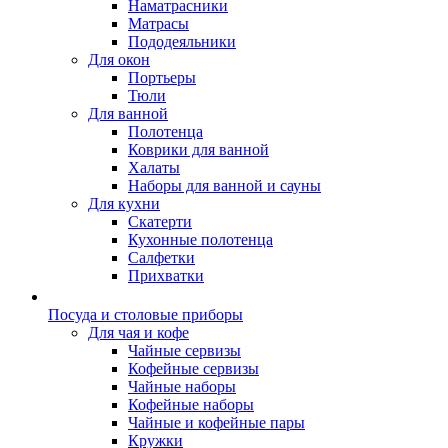
Наматрасники
Матрасы
Пододеяльники
Для окон
Портьеры
Тюли
Для ванной
Полотенца
Коврики для ванной
Халаты
Наборы для ванной и сауны
Для кухни
Скатерти
Кухонные полотенца
Салфетки
Прихватки
Посуда и столовые приборы
Для чая и кофе
Чайные сервизы
Кофейные сервизы
Чайные наборы
Кофейные наборы
Чайные и кофейные пары
Кружки