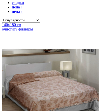
скидки
цена
↓
цена
↑
140х180 см
очистить фильтры