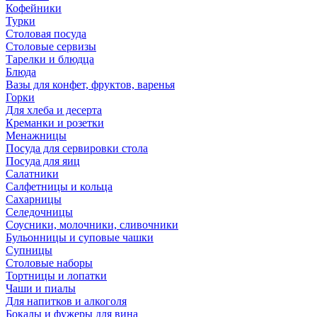
Кофейники
Турки
Столовая посуда
Столовые сервизы
Тарелки и блюдца
Блюда
Вазы для конфет, фруктов, варенья
Горки
Для хлеба и десерта
Креманки и розетки
Менажницы
Посуда для сервировки стола
Посуда для яиц
Салатники
Салфетницы и кольца
Сахарницы
Селедочницы
Соусники, молочники, сливочники
Бульонницы и суповые чашки
Супницы
Столовые наборы
Тортницы и лопатки
Чаши и пиалы
Для напитков и алкоголя
Бокалы и фужеры для вина