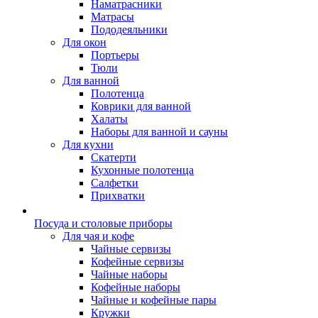
Наматрасники
Матрасы
Пододеяльники
Для окон
Портьеры
Тюли
Для ванной
Полотенца
Коврики для ванной
Халаты
Наборы для ванной и сауны
Для кухни
Скатерти
Кухонные полотенца
Салфетки
Прихватки
Посуда и столовые приборы
Для чая и кофе
Чайные сервизы
Кофейные сервизы
Чайные наборы
Кофейные наборы
Чайные и кофейные пары
Кружки