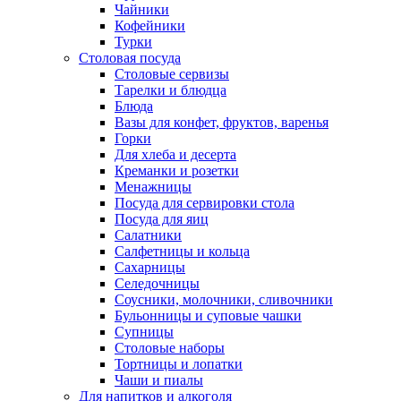
Чайники
Кофейники
Турки
Столовая посуда
Столовые сервизы
Тарелки и блюдца
Блюда
Вазы для конфет, фруктов, варенья
Горки
Для хлеба и десерта
Креманки и розетки
Менажницы
Посуда для сервировки стола
Посуда для яиц
Салатники
Салфетницы и кольца
Сахарницы
Селедочницы
Соусники, молочники, сливочники
Бульонницы и суповые чашки
Супницы
Столовые наборы
Тортницы и лопатки
Чаши и пиалы
Для напитков и алкоголя