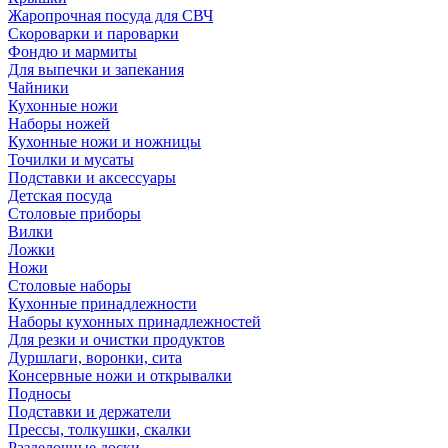
Жаропрочная посуда для СВЧ
Скороварки и пароварки
Фондю и мармиты
Для выпечки и запекания
Чайники
Кухонные ножи
Наборы ножей
Кухонные ножи и ножницы
Точилки и мусаты
Подставки и аксессуары
Детская посуда
Столовые приборы
Вилки
Ложки
Ножи
Столовые наборы
Кухонные принадлежности
Наборы кухонных принадлежностей
Для резки и очистки продуктов
Дуршлаги, воронки, сита
Консервные ножи и открывалки
Подносы
Подставки и держатели
Прессы, толкушки, скалки
Разделочные доски