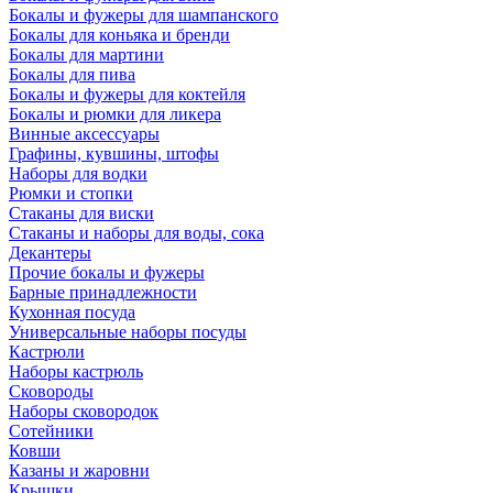
Бокалы и фужеры для шампанского
Бокалы для коньяка и бренди
Бокалы для мартини
Бокалы для пива
Бокалы и фужеры для коктейля
Бокалы и рюмки для ликера
Винные аксессуары
Графины, кувшины, штофы
Наборы для водки
Рюмки и стопки
Стаканы для виски
Стаканы и наборы для воды, сока
Декантеры
Прочие бокалы и фужеры
Барные принадлежности
Кухонная посуда
Универсальные наборы посуды
Кастрюли
Наборы кастрюль
Сковороды
Наборы сковородок
Сотейники
Ковши
Казаны и жаровни
Крышки