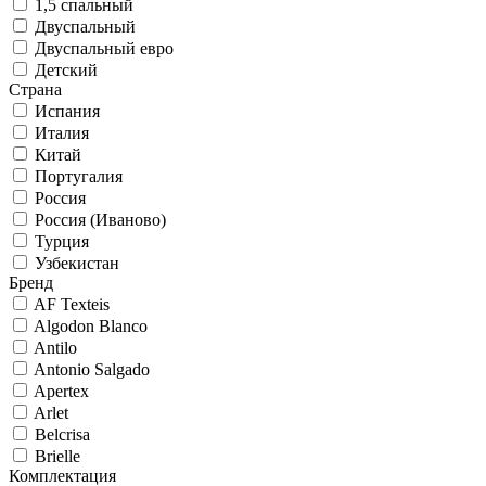
1,5 спальный
Двуспальный
Двуспальный евро
Детский
Страна
Испания
Италия
Китай
Португалия
Россия
Россия (Иваново)
Турция
Узбекистан
Бренд
AF Texteis
Algodon Blanco
Antilo
Antonio Salgado
Apertex
Arlet
Belcrisa
Brielle
Комплектация