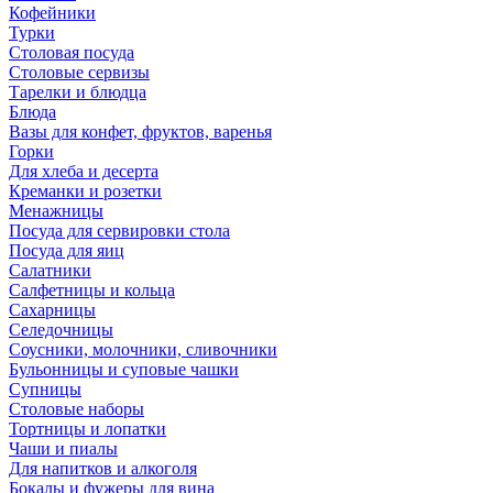
Кофейники
Турки
Столовая посуда
Столовые сервизы
Тарелки и блюдца
Блюда
Вазы для конфет, фруктов, варенья
Горки
Для хлеба и десерта
Креманки и розетки
Менажницы
Посуда для сервировки стола
Посуда для яиц
Салатники
Салфетницы и кольца
Сахарницы
Селедочницы
Соусники, молочники, сливочники
Бульонницы и суповые чашки
Супницы
Столовые наборы
Тортницы и лопатки
Чаши и пиалы
Для напитков и алкоголя
Бокалы и фужеры для вина