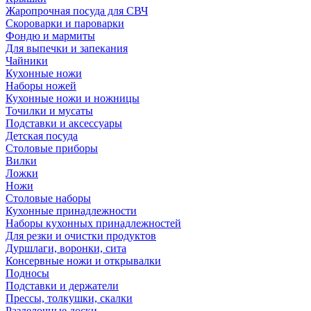
Жаропрочная посуда для СВЧ
Скороварки и пароварки
Фондю и мармиты
Для выпечки и запекания
Чайники
Кухонные ножи
Наборы ножей
Кухонные ножи и ножницы
Точилки и мусаты
Подставки и аксессуары
Детская посуда
Столовые приборы
Вилки
Ложки
Ножи
Столовые наборы
Кухонные принадлежности
Наборы кухонных принадлежностей
Для резки и очистки продуктов
Дуршлаги, воронки, сита
Консервные ножи и открывалки
Подносы
Подставки и держатели
Прессы, толкушки, скалки
Разделочные доски