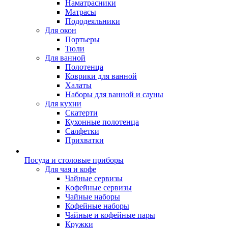
Наматрасники
Матрасы
Пододеяльники
Для окон
Портьеры
Тюли
Для ванной
Полотенца
Коврики для ванной
Халаты
Наборы для ванной и сауны
Для кухни
Скатерти
Кухонные полотенца
Салфетки
Прихватки
Посуда и столовые приборы
Для чая и кофе
Чайные сервизы
Кофейные сервизы
Чайные наборы
Кофейные наборы
Чайные и кофейные пары
Кружки