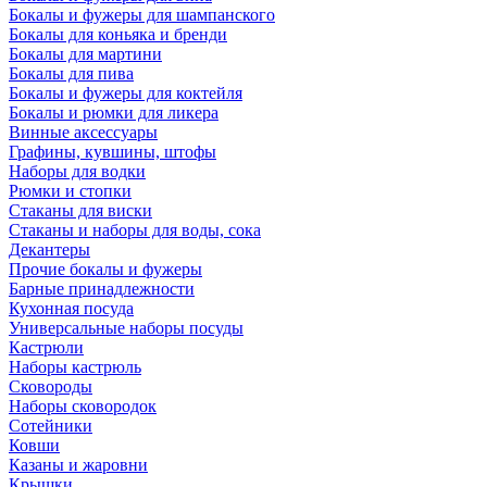
Бокалы и фужеры для шампанского
Бокалы для коньяка и бренди
Бокалы для мартини
Бокалы для пива
Бокалы и фужеры для коктейля
Бокалы и рюмки для ликера
Винные аксессуары
Графины, кувшины, штофы
Наборы для водки
Рюмки и стопки
Стаканы для виски
Стаканы и наборы для воды, сока
Декантеры
Прочие бокалы и фужеры
Барные принадлежности
Кухонная посуда
Универсальные наборы посуды
Кастрюли
Наборы кастрюль
Сковороды
Наборы сковородок
Сотейники
Ковши
Казаны и жаровни
Крышки