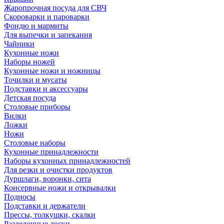
Жаропрочная посуда для СВЧ
Скороварки и пароварки
Фондю и мармиты
Для выпечки и запекания
Чайники
Кухонные ножи
Наборы ножей
Кухонные ножи и ножницы
Точилки и мусаты
Подставки и аксессуары
Детская посуда
Столовые приборы
Вилки
Ложки
Ножи
Столовые наборы
Кухонные принадлежности
Наборы кухонных принадлежностей
Для резки и очистки продуктов
Дуршлаги, воронки, сита
Консервные ножи и открывалки
Подносы
Подставки и держатели
Прессы, толкушки, скалки
Разделочные доски