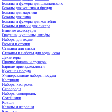
Бокалы и фужеры для шампанского
Бокалы для коньяка и бренди
Бокалы для мартини
Бокалы для пива
Бокалы и фужеры для коктейля
Бокалы и рюмки для ликера
Винные аксессуары
Графины, кувшины, штофы
Наборы для водки
Рюмки и стопки
Стаканы для виски
Стаканы и наборы для воды, сока
Декантеры
Прочие бокалы и фужеры
Барные принадлежности
Кухонная посуда
Универсальные наборы посуды
Кастрюли
Наборы кастрюль
Сковороды
Наборы сковородок
Сотейники
Ковши
Казаны и жаровни
Крышки