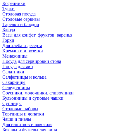
Кофейники
Турки
Столовая посуда
Столовые сервизы
Тарелки и блюдца
Блюда
Вазы для конфет, фруктов, варенья
Горки
Для хлеба и десерта
Креманки и розетки
Менажницы
Посуда для сервировки стола
Посуда для яиц
Салатники
Салфетницы и кольца
Сахарницы
Селедочницы
Соусники, молочники, сливочники
Бульонницы и суповые чашки
Супницы
Столовые наборы
Тортницы и лопатки
Чаши и пиалы
Для напитков и алкоголя
Бокалы и фужеры для вина