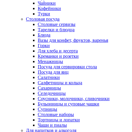
Чайники
Кофейники
Турки
Столовая посуда
Столовые сервизы
Тарелки и блюдца
Блюда
Вазы для конфет, фруктов, варенья
Горки
Для хлеба и десерта
Креманки и розетки
Менажницы
Посуда для сервировки стола
Посуда для яиц
Салатники
Салфетницы и кольца
Сахарницы
Селедочницы
Соусники, молочники, сливочники
Бульонницы и суповые чашки
Супницы
Столовые наборы
Тортницы и лопатки
Чаши и пиалы
Для напитков и алкоголя