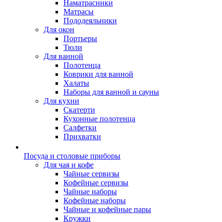
Наматрасники
Матрасы
Пододеяльники
Для окон
Портьеры
Тюли
Для ванной
Полотенца
Коврики для ванной
Халаты
Наборы для ванной и сауны
Для кухни
Скатерти
Кухонные полотенца
Салфетки
Прихватки
Посуда и столовые приборы
Для чая и кофе
Чайные сервизы
Кофейные сервизы
Чайные наборы
Кофейные наборы
Чайные и кофейные пары
Кружки