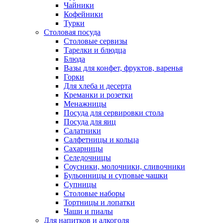
Чайники
Кофейники
Турки
Столовая посуда
Столовые сервизы
Тарелки и блюдца
Блюда
Вазы для конфет, фруктов, варенья
Горки
Для хлеба и десерта
Креманки и розетки
Менажницы
Посуда для сервировки стола
Посуда для яиц
Салатники
Салфетницы и кольца
Сахарницы
Селедочницы
Соусники, молочники, сливочники
Бульонницы и суповые чашки
Супницы
Столовые наборы
Тортницы и лопатки
Чаши и пиалы
Для напитков и алкоголя