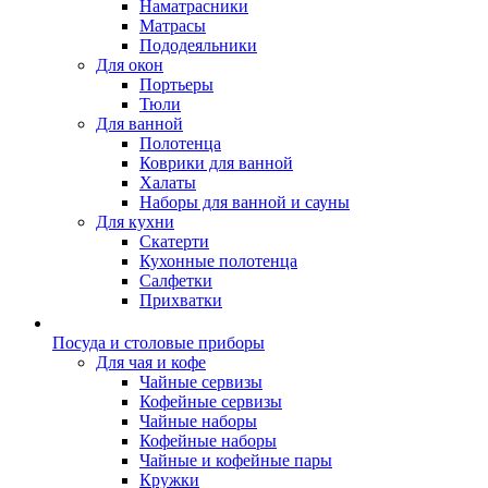
Наматрасники
Матрасы
Пододеяльники
Для окон
Портьеры
Тюли
Для ванной
Полотенца
Коврики для ванной
Халаты
Наборы для ванной и сауны
Для кухни
Скатерти
Кухонные полотенца
Салфетки
Прихватки
Посуда и столовые приборы
Для чая и кофе
Чайные сервизы
Кофейные сервизы
Чайные наборы
Кофейные наборы
Чайные и кофейные пары
Кружки