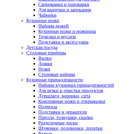
Скороварки и пароварки
Для выпечки и запекания
Чайники
Кухонные ножи
Наборы ножей
Кухонные ножи и ножницы
Точилки и мусаты
Подставки и аксессуары
Детская посуда
Столовые приборы
Вилки
Ложки
Ножи
Столовые наборы
Кухонные принадлежности
Наборы кухонных принадлежностей
Для резки и очистки продуктов
Дуршлаги, воронки, сита
Консервные ножи и открывалки
Подносы
Подставки и держатели
Прессы, толкушки, скалки
Разделочные доски
Шумовки, половники, лопатки
Разное