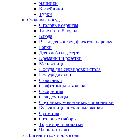
Чайники
Кофейники
Турки
Столовая посуда
Столовые сервизы
Тарелки и блюдца
Блюда
Вазы для конфет, фруктов, варенья
Горки
Для хлеба и десерта
Креманки и розетки
Менажницы
Посуда для сервировки стола
Посуда для яиц
Салатники
Салфетницы и кольца
Сахарницы
Селедочницы
Соусники, молочники, сливочники
Бульонницы и суповые чашки
Супницы
Столовые наборы
Тортницы и лопатки
Чаши и пиалы
Для напитков и алкоголя