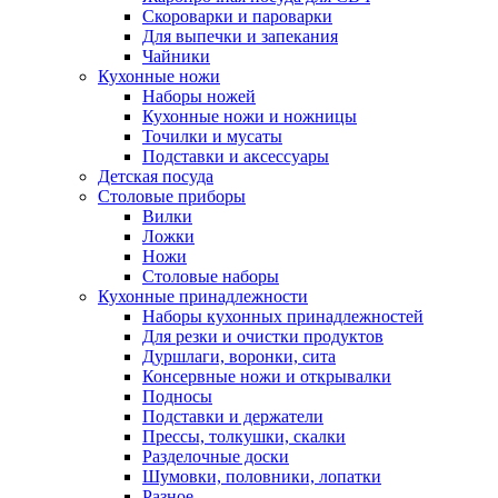
Скороварки и пароварки
Для выпечки и запекания
Чайники
Кухонные ножи
Наборы ножей
Кухонные ножи и ножницы
Точилки и мусаты
Подставки и аксессуары
Детская посуда
Столовые приборы
Вилки
Ложки
Ножи
Столовые наборы
Кухонные принадлежности
Наборы кухонных принадлежностей
Для резки и очистки продуктов
Дуршлаги, воронки, сита
Консервные ножи и открывалки
Подносы
Подставки и держатели
Прессы, толкушки, скалки
Разделочные доски
Шумовки, половники, лопатки
Разное