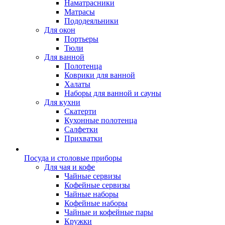
Наматрасники
Матрасы
Пододеяльники
Для окон
Портьеры
Тюли
Для ванной
Полотенца
Коврики для ванной
Халаты
Наборы для ванной и сауны
Для кухни
Скатерти
Кухонные полотенца
Салфетки
Прихватки
Посуда и столовые приборы
Для чая и кофе
Чайные сервизы
Кофейные сервизы
Чайные наборы
Кофейные наборы
Чайные и кофейные пары
Кружки