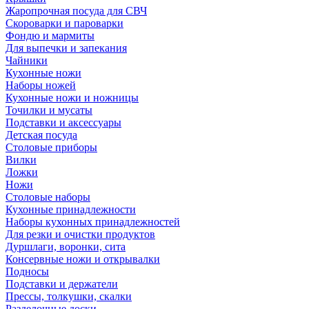
Жаропрочная посуда для СВЧ
Скороварки и пароварки
Фондю и мармиты
Для выпечки и запекания
Чайники
Кухонные ножи
Наборы ножей
Кухонные ножи и ножницы
Точилки и мусаты
Подставки и аксессуары
Детская посуда
Столовые приборы
Вилки
Ложки
Ножи
Столовые наборы
Кухонные принадлежности
Наборы кухонных принадлежностей
Для резки и очистки продуктов
Дуршлаги, воронки, сита
Консервные ножи и открывалки
Подносы
Подставки и держатели
Прессы, толкушки, скалки
Разделочные доски