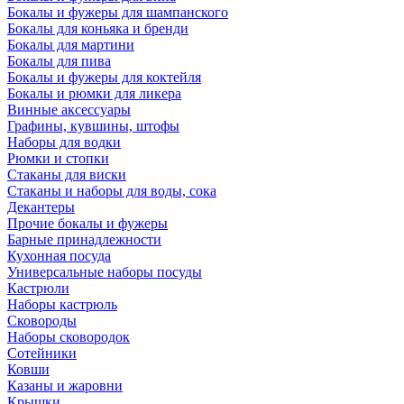
Бокалы и фужеры для шампанского
Бокалы для коньяка и бренди
Бокалы для мартини
Бокалы для пива
Бокалы и фужеры для коктейля
Бокалы и рюмки для ликера
Винные аксессуары
Графины, кувшины, штофы
Наборы для водки
Рюмки и стопки
Стаканы для виски
Стаканы и наборы для воды, сока
Декантеры
Прочие бокалы и фужеры
Барные принадлежности
Кухонная посуда
Универсальные наборы посуды
Кастрюли
Наборы кастрюль
Сковороды
Наборы сковородок
Сотейники
Ковши
Казаны и жаровни
Крышки