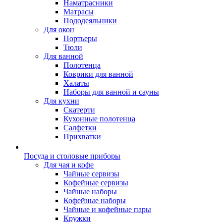
Наматрасники
Матрасы
Пододеяльники
Для окон
Портьеры
Тюли
Для ванной
Полотенца
Коврики для ванной
Халаты
Наборы для ванной и сауны
Для кухни
Скатерти
Кухонные полотенца
Салфетки
Прихватки
Посуда и столовые приборы
Для чая и кофе
Чайные сервизы
Кофейные сервизы
Чайные наборы
Кофейные наборы
Чайные и кофейные пары
Кружки