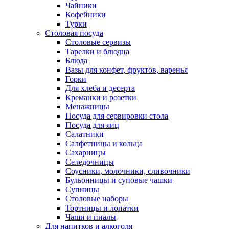
Чайники
Кофейники
Турки
Столовая посуда
Столовые сервизы
Тарелки и блюдца
Блюда
Вазы для конфет, фруктов, варенья
Горки
Для хлеба и десерта
Креманки и розетки
Менажницы
Посуда для сервировки стола
Посуда для яиц
Салатники
Салфетницы и кольца
Сахарницы
Селедочницы
Соусники, молочники, сливочники
Бульонницы и суповые чашки
Супницы
Столовые наборы
Тортницы и лопатки
Чаши и пиалы
Для напитков и алкоголя