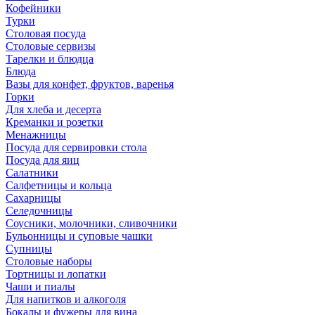
Кофейники
Турки
Столовая посуда
Столовые сервизы
Тарелки и блюдца
Блюда
Вазы для конфет, фруктов, варенья
Горки
Для хлеба и десерта
Креманки и розетки
Менажницы
Посуда для сервировки стола
Посуда для яиц
Салатники
Салфетницы и кольца
Сахарницы
Селедочницы
Соусники, молочники, сливочники
Бульонницы и суповые чашки
Супницы
Столовые наборы
Тортницы и лопатки
Чаши и пиалы
Для напитков и алкоголя
Бокалы и фужеры для вина