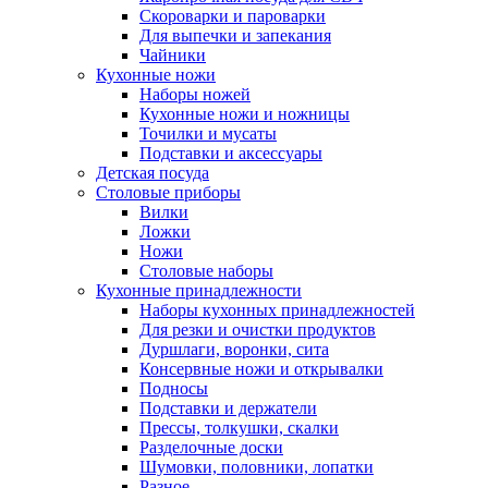
Скороварки и пароварки
Для выпечки и запекания
Чайники
Кухонные ножи
Наборы ножей
Кухонные ножи и ножницы
Точилки и мусаты
Подставки и аксессуары
Детская посуда
Столовые приборы
Вилки
Ложки
Ножи
Столовые наборы
Кухонные принадлежности
Наборы кухонных принадлежностей
Для резки и очистки продуктов
Дуршлаги, воронки, сита
Консервные ножи и открывалки
Подносы
Подставки и держатели
Прессы, толкушки, скалки
Разделочные доски
Шумовки, половники, лопатки
Разное