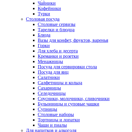
Чайники
Кофейники
Турки
Столовая посуда
Столовые сервизы
Тарелки и блюдца
Блюда
Вазы для конфет, фруктов, варенья
Горки
Для хлеба и десерта
Креманки и розетки
Менажницы
Посуда для сервировки стола
Посуда для яиц
Салатники
Салфетницы и кольца
Сахарницы
Селедочницы
Соусники, молочники, сливочники
Бульонницы и суповые чашки
Супницы
Столовые наборы
Тортницы и лопатки
Чаши и пиалы
Для напитков и алкоголя