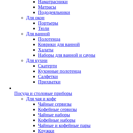
Наматрасники
Матрасы
Пододеяльники
Для окон
Портьеры
Тюли
Для ванной
Полотенца
Коврики для ванной
Халаты
Наборы для ванной и сауны
Для кухни
Скатерти
Кухонные полотенца
Салфетки
Прихватки
Посуда и столовые приборы
Для чая и кофе
Чайные сервизы
Кофейные сервизы
Чайные наборы
Кофейные наборы
Чайные и кофейные пары
Кружки